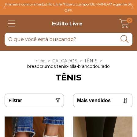
Primeira compra na Estillo Livre?! Use o cumpo"BEMVINDA" e ganhe 5%
OFF.
0
Estillo Livre
Início
>
CALÇADOS
>
TÊNIS
>
breadcrumbs.tenis-lolla-brancodourado
TÊNIS
Filtrar