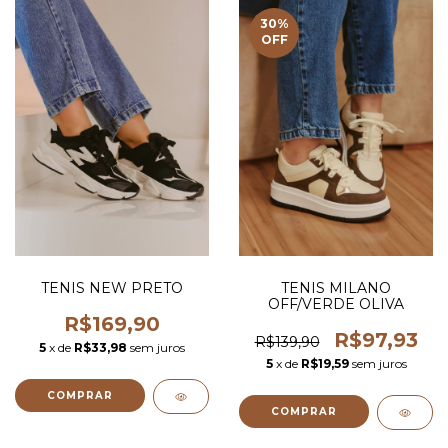
30
%
OFF
TENIS NEW PRETO
TENIS MILANO
OFF/VERDE OLIVA
R$169,90
R$97,93
R$139,90
5
x de
R$33,98
sem juros
5
x de
R$19,59
sem juros
COMPRAR
COMPRAR