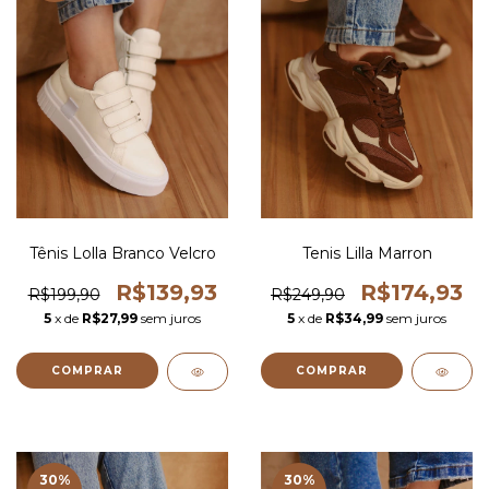
Tênis Lolla Branco Velcro
Tenis Lilla Marron
R$139,93
R$174,93
R$199,90
R$249,90
5
x de
R$27,99
sem juros
5
x de
R$34,99
sem juros
COMPRAR
COMPRAR
30
%
30
%