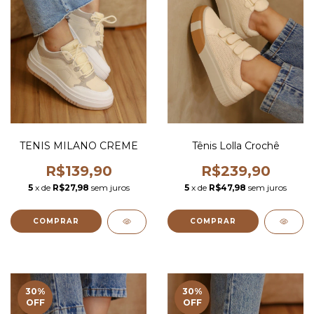
TENIS MILANO CREME
Tênis Lolla Crochê
R$139,90
R$239,90
5
x de
R$27,98
sem juros
5
x de
R$47,98
sem juros
COMPRAR
COMPRAR
30
%
30
%
OFF
OFF