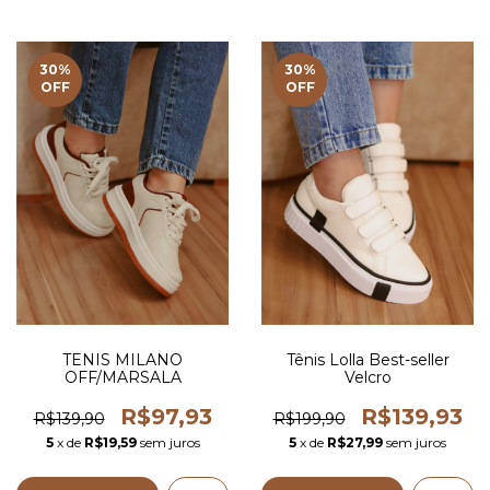
30
%
30
%
OFF
OFF
TENIS MILANO
Tênis Lolla Best-seller
OFF/MARSALA
Velcro
R$97,93
R$139,93
R$139,90
R$199,90
5
x de
R$19,59
sem juros
5
x de
R$27,99
sem juros