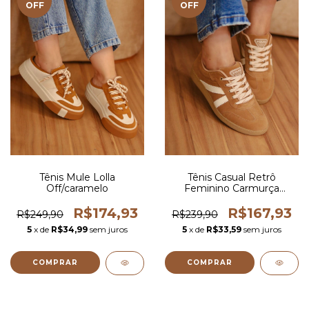
OFF
OFF
Tênis Mule Lolla
Tênis Casual Retrô
Off/caramelo
Feminino Carmurça
Caramelo
R$174,93
R$167,93
R$249,90
R$239,90
5
x de
R$34,99
sem juros
5
x de
R$33,59
sem juros
COMPRAR
COMPRAR