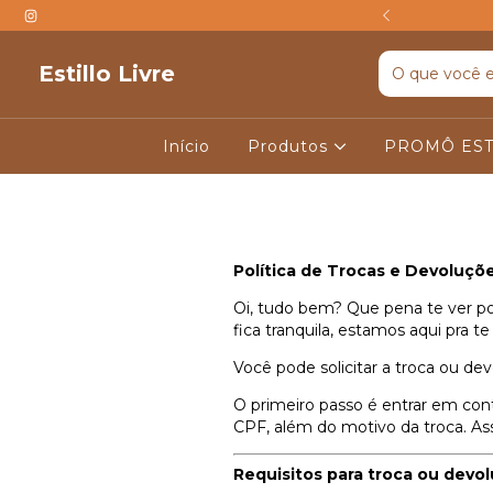
TIS ACIMA DE R$599
Estillo Livre
Início
Produtos
PROMÔ EST
Política de Trocas e Devoluçõ
Oi, tudo bem? Que pena te ver po
fica tranquila, estamos aqui pra t
Você pode solicitar a troca ou d
O primeiro passo é entrar em c
CPF, além do motivo da troca. As
Requisitos para troca ou devol