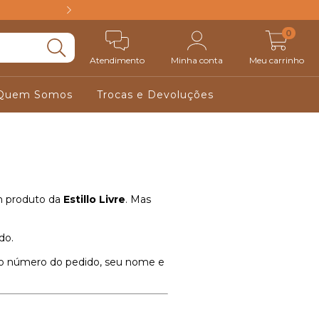
FRETE GRÁTIS ACIM
0
Atendimento
Minha conta
Meu carrinho
Quem Somos
Trocas e Devoluções
um produto da
Estillo Livre
. Mas
do.
 o número do pedido, seu nome e