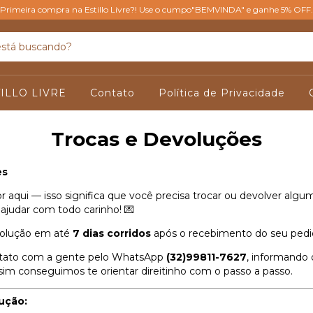
Primeira compra na Estillo Livre?! Use o cumpo"BEMVINDA" e ganhe 5% OFF.
ILLO LIVRE
Contato
Política de Privacidade
Trocas e Devoluções
es
r aqui — isso significa que você precisa trocar ou devolver alg
e ajudar com todo carinho! 💌
evolução em até
7 dias corridos
após o recebimento do seu pedi
ontato com a gente pelo WhatsApp
(32)99811-7627
, informando
sim conseguimos te orientar direitinho com o passo a passo.
ução: