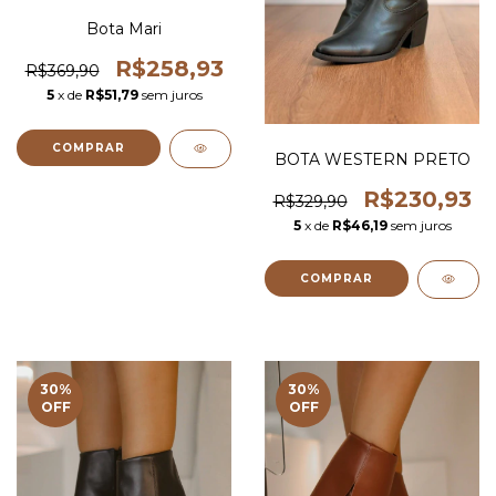
Bota Mari
R$258,93
R$369,90
5
x de
R$51,79
sem juros
COMPRAR
BOTA WESTERN PRETO
R$230,93
R$329,90
5
x de
R$46,19
sem juros
COMPRAR
30
%
30
%
OFF
OFF