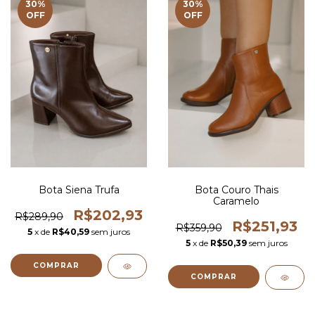
30
%
30
%
OFF
OFF
Bota Siena Trufa
Bota Couro Thais
Caramelo
R$202,93
R$289,90
R$251,93
R$359,90
5
x de
R$40,59
sem juros
5
x de
R$50,39
sem juros
COMPRAR
COMPRAR