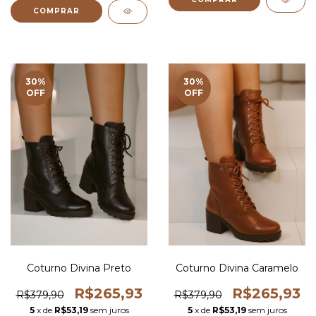
COMPRAR
30
%
30
%
OFF
OFF
Coturno Divina Preto
Coturno Divina Caramelo
R$265,93
R$265,93
R$379,90
R$379,90
5
x de
R$53,19
sem juros
5
x de
R$53,19
sem juros