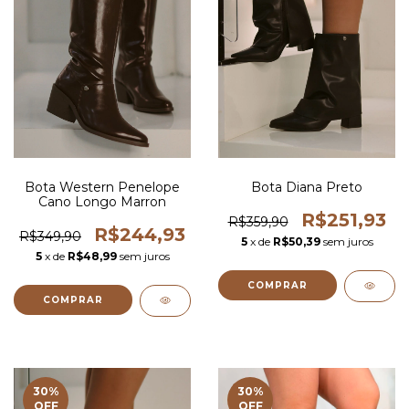
Bota Western Penelope
Bota Diana Preto
Cano Longo Marron
R$251,93
R$359,90
R$244,93
R$349,90
5
x de
R$50,39
sem juros
5
x de
R$48,99
sem juros
COMPRAR
COMPRAR
30
%
30
%
OFF
OFF