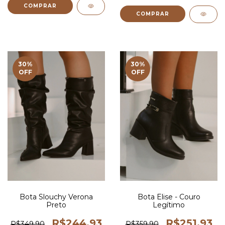
COMPRAR
COMPRAR
30
%
30
%
OFF
OFF
Bota Slouchy Verona
Bota Elise - Couro
Preto
Legítimo
R$244,93
R$251,93
R$349,90
R$359,90