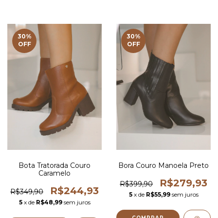
30
%
30
%
OFF
OFF
Bota Tratorada Couro
Bora Couro Manoela Preto
Caramelo
R$279,93
R$399,90
R$244,93
R$349,90
5
x de
R$55,99
sem juros
5
x de
R$48,99
sem juros
COMPRAR