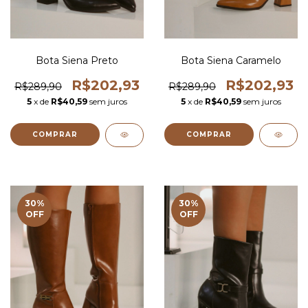
Bota Siena Preto
Bota Siena Caramelo
R$202,93
R$202,93
R$289,90
R$289,90
5
x de
R$40,59
sem juros
5
x de
R$40,59
sem juros
COMPRAR
COMPRAR
30
%
30
%
OFF
OFF