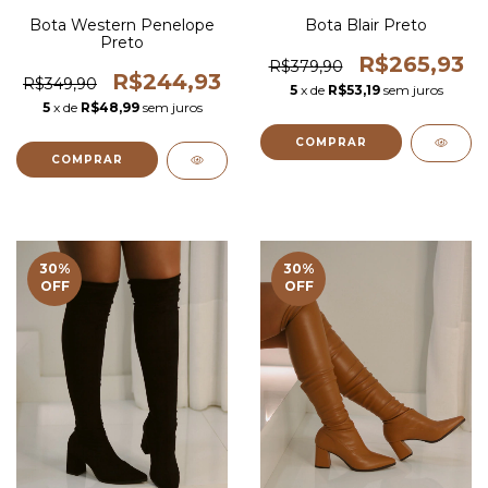
Bota Western Penelope
Bota Blair Preto
Preto
R$265,93
R$379,90
R$244,93
R$349,90
5
x de
R$53,19
sem juros
5
x de
R$48,99
sem juros
COMPRAR
COMPRAR
30
%
30
%
OFF
OFF