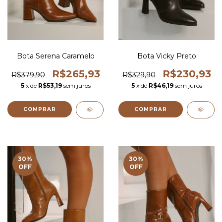
Bota Serena Caramelo
Bota Vicky Preto
R$265,93
R$230,93
R$379,90
R$329,90
5
x de
R$53,19
sem juros
5
x de
R$46,19
sem juros
COMPRAR
COMPRAR
30
%
30
%
OFF
OFF