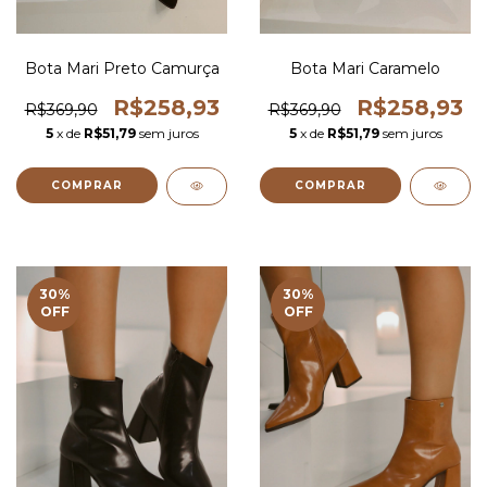
Bota Mari Preto Camurça
Bota Mari Caramelo
R$258,93
R$258,93
R$369,90
R$369,90
5
x de
R$51,79
sem juros
5
x de
R$51,79
sem juros
COMPRAR
COMPRAR
30
%
30
%
OFF
OFF