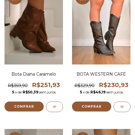
Bota Diana Caramelo
BOTA WESTERN CAFÉ
R$251,93
R$230,93
R$359,90
R$329,90
5
x de
R$50,39
sem juros
5
x de
R$46,19
sem juros
COMPRAR
COMPRAR