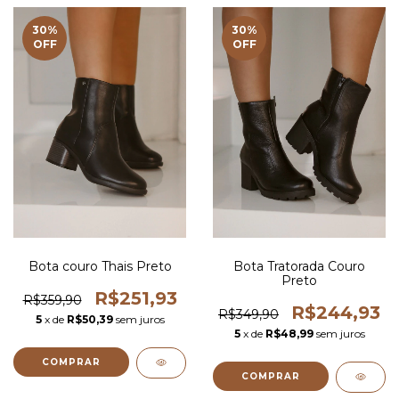
30
%
30
%
OFF
OFF
Bota couro Thais Preto
Bota Tratorada Couro
Preto
R$251,93
R$359,90
R$244,93
R$349,90
5
x de
R$50,39
sem juros
5
x de
R$48,99
sem juros
COMPRAR
COMPRAR