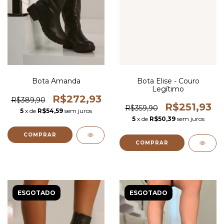
Bota Amanda
Bota Elise - Couro
Legítimo
R$272,93
R$389,90
R$251,93
R$359,90
5
x de
R$54,59
sem juros
5
x de
R$50,39
sem juros
COMPRAR
COMPRAR
ESGOTADO
ESGOTADO