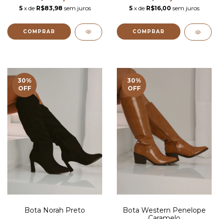
5
x de
R$83,98
sem juros
5
x de
R$16,00
sem juros
COMPRAR
30
%
30
%
OFF
OFF
Bota Norah Preto
Bota Western Penelope
Caramelo