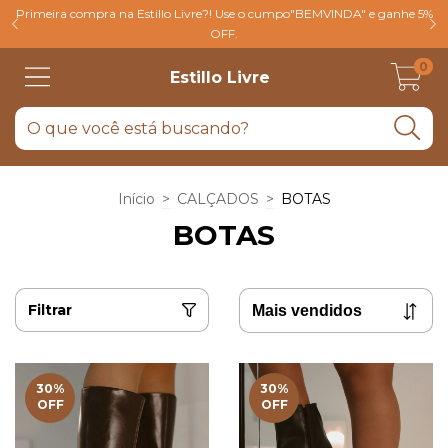
Primeira compra na Estillo Livre?! Use o cumpo"BEMVINDA" e ganhe 5%
OFF.
0
Estillo Livre
Início
>
CALÇADOS
>
BOTAS
BOTAS
Filtrar
30
%
30
%
OFF
OFF