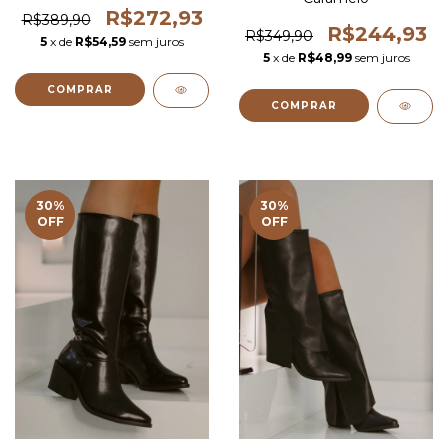
R$272,93
R$389,90
R$244,93
R$349,90
5
x de
R$54,59
sem juros
5
x de
R$48,99
sem juros
COMPRAR
COMPRAR
30
%
30
%
OFF
OFF