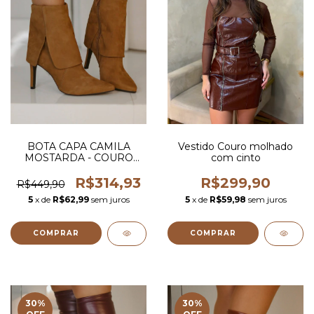
BOTA CAPA CAMILA
Vestido Couro molhado
MOSTARDA - COURO
com cinto
LEGITIMO
R$314,93
R$299,90
R$449,90
5
x de
R$62,99
sem juros
5
x de
R$59,98
sem juros
COMPRAR
COMPRAR
30
%
30
%