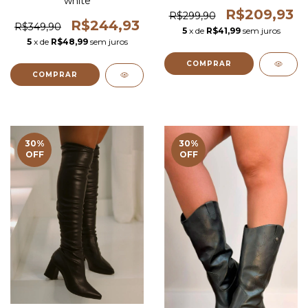
white
R$209,93
R$299,90
R$244,93
R$349,90
5
x de
R$41,99
sem juros
5
x de
R$48,99
sem juros
COMPRAR
COMPRAR
30
%
30
%
OFF
OFF