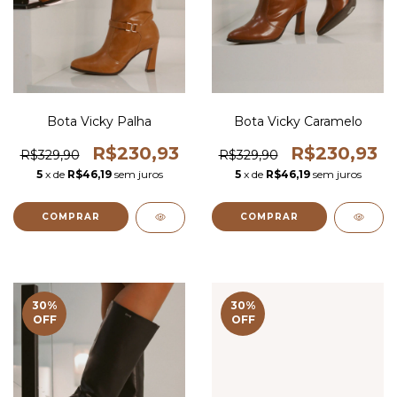
Bota Vicky Palha
Bota Vicky Caramelo
R$230,93
R$230,93
R$329,90
R$329,90
5
x de
R$46,19
sem juros
5
x de
R$46,19
sem juros
COMPRAR
COMPRAR
30
%
30
%
OFF
OFF