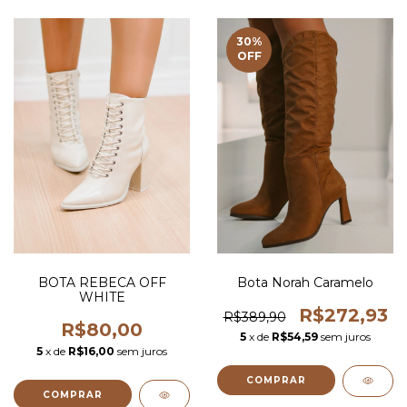
30
%
OFF
BOTA REBECA OFF
Bota Norah Caramelo
WHITE
R$272,93
R$389,90
R$80,00
5
x de
R$54,59
sem juros
5
x de
R$16,00
sem juros
COMPRAR
COMPRAR