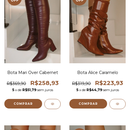
OFF
OFF
Bota Mari Over Cabernet
Bota Alice Caramelo
R$258,93
R$223,93
R$369,90
R$319,90
5
x de
R$51,79
sem juros
5
x de
R$44,79
sem juros
COMPRAR
COMPRAR