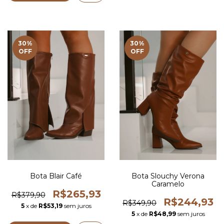
30
%
30
%
OFF
OFF
Bota Blair Café
Bota Slouchy Verona
Caramelo
R$265,93
R$379,90
R$244,93
R$349,90
5
x de
R$53,19
sem juros
5
x de
R$48,99
sem juros