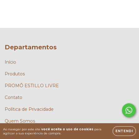
Departamentos
Início
Produtos
PROMÔ ESTILLO LIVRE
Contato
Política de Privacidade
Quem Somos
Ao navegar por este site
você aceita o uso de cookies
para
ENTENDI
Trocas e Devoluções
agilizar a sua experiência de compra.