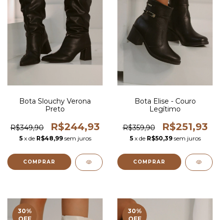
Bota Slouchy Verona
Bota Elise - Couro
Preto
Legítimo
R$244,93
R$251,93
R$349,90
R$359,90
5
x de
R$48,99
sem juros
5
x de
R$50,39
sem juros
COMPRAR
COMPRAR
30
%
30
%
OFF
OFF