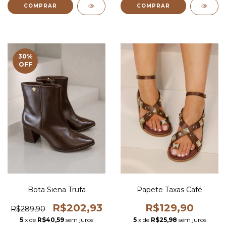
COMPRAR
COMPRAR
30
%
OFF
Bota Siena Trufa
Papete Taxas Café
R$202,93
R$129,90
R$289,90
5
x de
R$40,59
sem juros
5
x de
R$25,98
sem juros