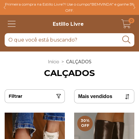
Primeira compra na Estillo Livre?! Use o cumpo"BEMVINDA" e ganhe 5%
OFF.
0
Estillo Livre
Início
>
CALÇADOS
CALÇADOS
Filtrar
30
%
OFF