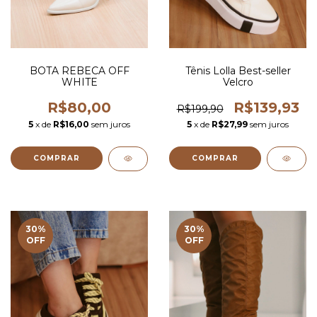
BOTA REBECA OFF
Tênis Lolla Best-seller
WHITE
Velcro
R$80,00
R$139,93
R$199,90
5
x de
R$16,00
sem juros
5
x de
R$27,99
sem juros
COMPRAR
COMPRAR
30
%
30
%
OFF
OFF