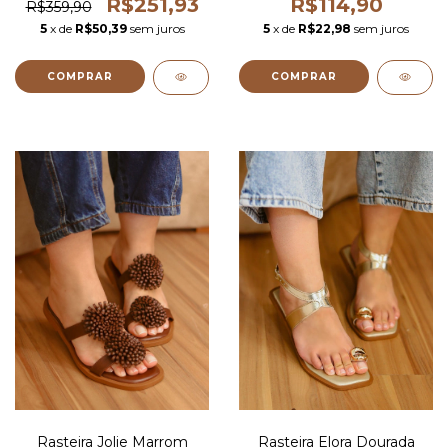
R$251,93
R$114,90
R$359,90
5
x de
R$50,39
sem juros
5
x de
R$22,98
sem juros
COMPRAR
COMPRAR
Rasteira Jolie Marrom
Rasteira Elora Dourada