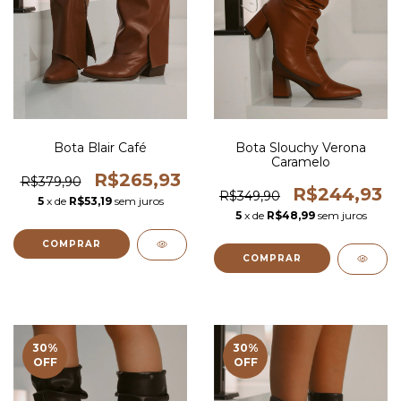
Bota Blair Café
Bota Slouchy Verona
Caramelo
R$265,93
R$379,90
R$244,93
R$349,90
5
x de
R$53,19
sem juros
5
x de
R$48,99
sem juros
COMPRAR
COMPRAR
30
%
30
%
OFF
OFF