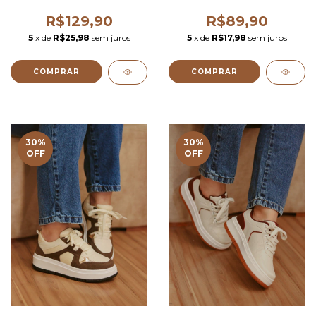
R$129,90
R$89,90
5
x de
R$25,98
sem juros
5
x de
R$17,98
sem juros
COMPRAR
COMPRAR
30
%
30
%
OFF
OFF