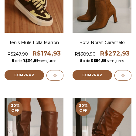
Tênis Mule Lolla Marron
Bota Norah Caramelo
R$174,93
R$272,93
R$249,90
R$389,90
5
x de
R$34,99
sem juros
5
x de
R$54,59
sem juros
COMPRAR
COMPRAR
30
%
30
%
OFF
OFF