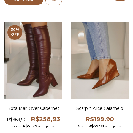
30
%
OFF
Bota Mari Over Cabernet
Scarpin Alice Caramelo
R$258,93
R$199,90
R$369,90
5
x de
R$51,79
sem juros
5
x de
R$39,98
sem juros