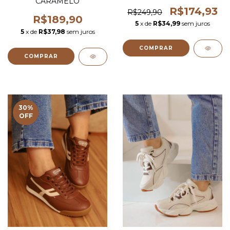
CARAMELO
R$174,93
R$249,90
R$189,90
5
x de
R$34,99
sem juros
5
x de
R$37,98
sem juros
COMPRAR
COMPRAR
30
%
OFF