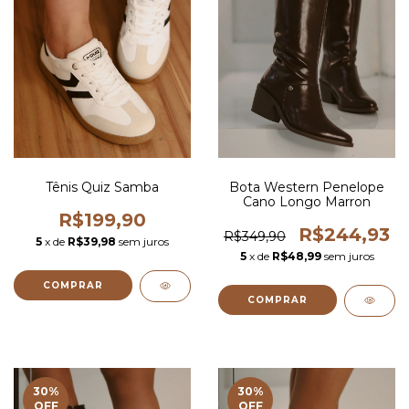
Tênis Quiz Samba
Bota Western Penelope
Cano Longo Marron
R$199,90
R$244,93
R$349,90
5
x de
R$39,98
sem juros
5
x de
R$48,99
sem juros
COMPRAR
COMPRAR
30
%
30
%
OFF
OFF