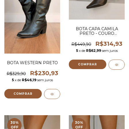
BOTA CAPA CAMILA
PRETO - COURO
LEGITIMO
R$314,93
R$449,90
5
x de
R$62,99
sem juros
BOTA WESTERN PRETO
COMPRAR
R$230,93
R$329,90
5
x de
R$46,19
sem juros
COMPRAR
30
%
30
%
OFF
OFF