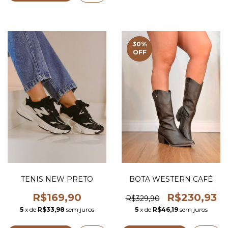
30
%
OFF
TENIS NEW PRETO
BOTA WESTERN CAFÉ
R$169,90
R$230,93
R$329,90
5
x de
R$33,98
sem juros
5
x de
R$46,19
sem juros