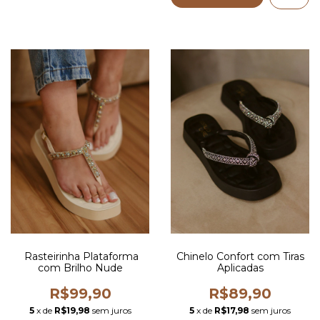
Rasteirinha Plataforma
Chinelo Confort com Tiras
com Brilho Nude
Aplicadas
R$99,90
R$89,90
5
x de
R$19,98
sem juros
5
x de
R$17,98
sem juros