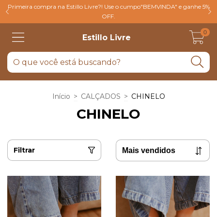
Primeira compra na Estillo Livre?! Use o cumpo"BEMVINDA" e ganhe 5%
OFF.
0
Estillo Livre
Início
>
CALÇADOS
>
CHINELO
CHINELO
Filtrar