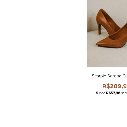
Scarpin Serena C
R$289,
5
x de
R$57,98
sem