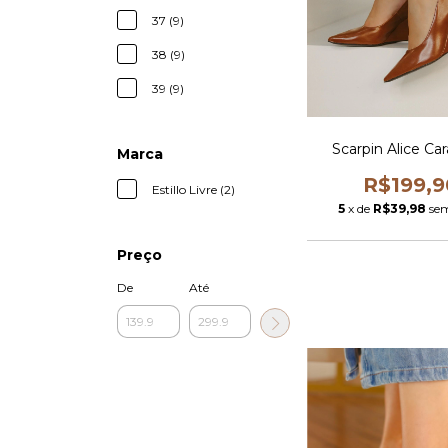
37 (9)
38 (9)
39 (9)
Scarpin Alice Ca
Marca
R$199,9
Estillo Livre (2)
5
x de
R$39,98
sem
Preço
De
Até