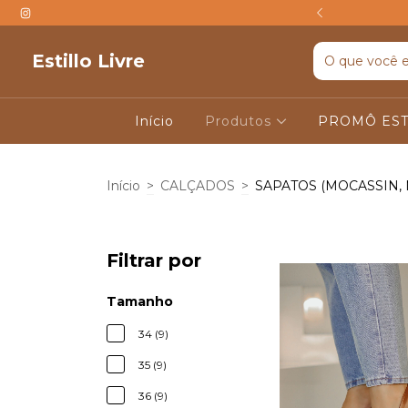
TIS ACIMA DE R$599
Estillo Livre
Início
Produtos
PROMÔ EST
Início
>
CALÇADOS
>
SAPATOS (MOCASSIN,
Filtrar por
Tamanho
34 (9)
35 (9)
36 (9)