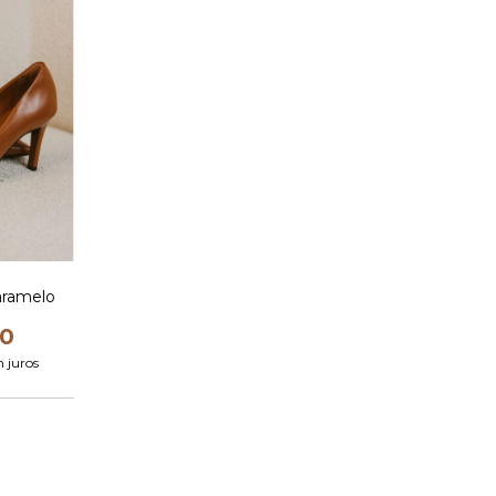
aramelo
90
 juros