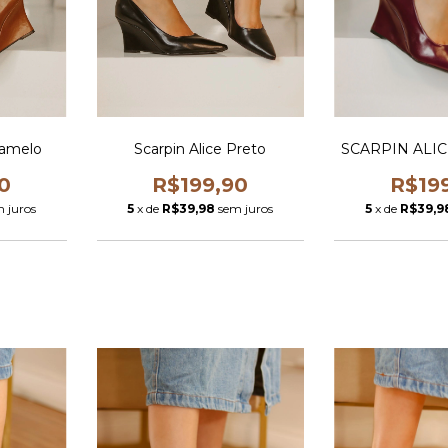
ramelo
Scarpin Alice Preto
SCARPIN ALI
0
R$199,90
R$19
 juros
5
x de
R$39,98
sem juros
5
x de
R$39,9