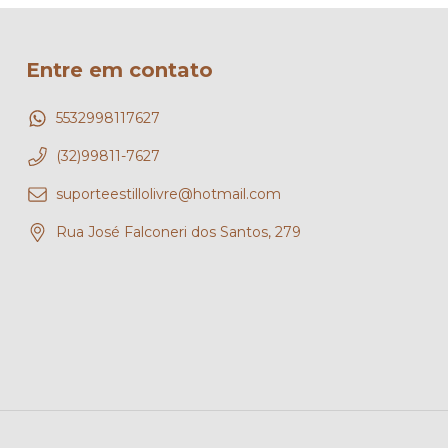
Entre em contato
5532998117627
(32)99811-7627
suporteestillolivre@hotmail.com
Rua José Falconeri dos Santos, 279