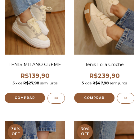
TENIS MILANO CREME
Tênis Lolla Crochê
R$139,90
R$239,90
5
x de
R$27,98
sem juros
5
x de
R$47,98
sem juros
COMPRAR
COMPRAR
30
%
30
%
OFF
OFF