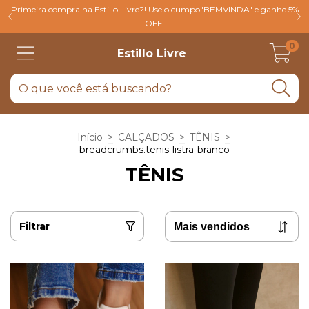
Primeira compra na Estillo Livre?! Use o cumpo"BEMVINDA" e ganhe 5%
OFF.
0
Estillo Livre
Início
>
CALÇADOS
>
TÊNIS
>
breadcrumbs.tenis-listra-branco
TÊNIS
Filtrar