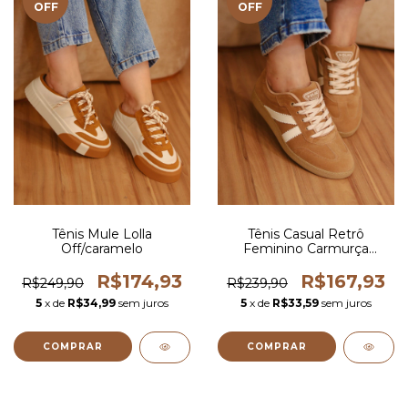
OFF
OFF
Tênis Mule Lolla
Tênis Casual Retrô
Off/caramelo
Feminino Carmurça
Caramelo
R$174,93
R$167,93
R$249,90
R$239,90
5
x de
R$34,99
sem juros
5
x de
R$33,59
sem juros
COMPRAR
COMPRAR