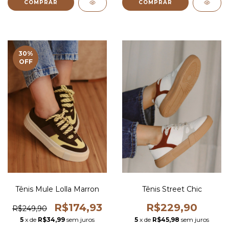
COMPRAR
COMPRAR
30
%
OFF
Tênis Mule Lolla Marron
Tênis Street Chic
R$174,93
R$229,90
R$249,90
5
x de
R$34,99
sem juros
5
x de
R$45,98
sem juros