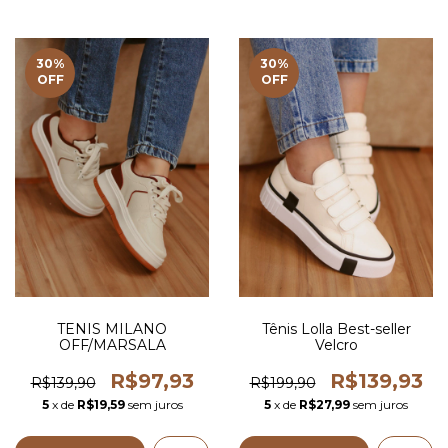
30
%
30
%
OFF
OFF
TENIS MILANO
Tênis Lolla Best-seller
OFF/MARSALA
Velcro
R$97,93
R$139,93
R$139,90
R$199,90
5
x de
R$19,59
sem juros
5
x de
R$27,99
sem juros