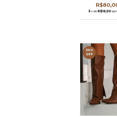
R$80,0
5
x de
R$16,00
sem
30
%
OFF