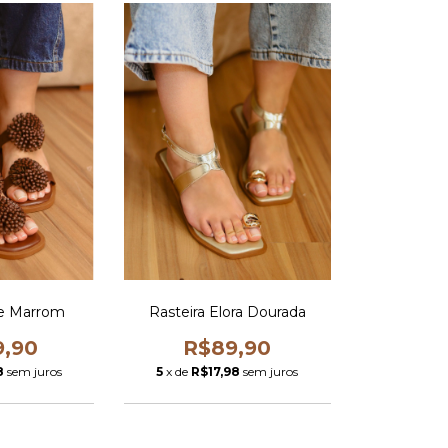
lie Marrom
Rasteira Elora Dourada
9,90
R$89,90
8
sem juros
5
x de
R$17,98
sem juros