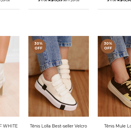
30
%
30
%
OFF
OFF
F WHITE
Tênis Lolla Best-seller Velcro
Tênis Mule L