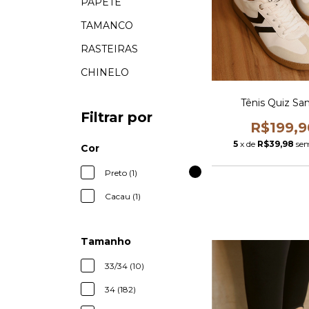
PAPETE
TAMANCO
RASTEIRAS
CHINELO
Tênis Quiz S
Filtrar por
R$199,9
5
x de
R$39,98
sem
Cor
Preto (1)
Cacau (1)
Tamanho
33/34 (10)
34 (182)