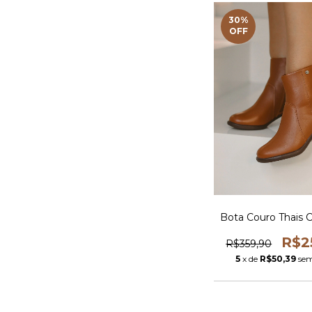
30
%
OFF
Bota Couro Thais 
R$2
R$359,90
5
x de
R$50,39
sem