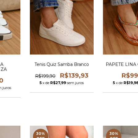
LA
Tenis Quiz Samba Branco
PAPETE LINA
NZA
R$139,93
R$99
R$199,90
0
5
x de
R$27,99
sem juros
5
x de
R$19,9
 juros
30
%
30
%