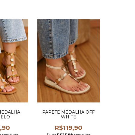
MEDALHA
PAPETE MEDALHA OFF
MELO
WHITE
,90
R$119,90
8
sem juros
5
x de
R$23,98
sem juros