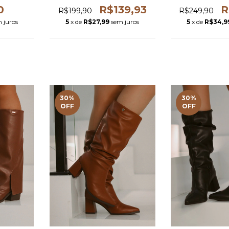
0
R$139,93
R
R$199,90
R$249,90
 juros
5
x de
R$27,99
sem juros
5
x de
R$34,9
30
%
30
%
OFF
OFF