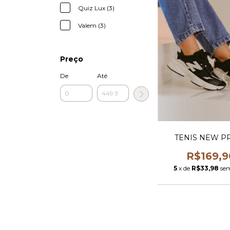
Quiz Lux (3)
Valem (3)
Preço
De
Até
TENIS NEW P
R$169,9
5
x de
R$33,98
sem