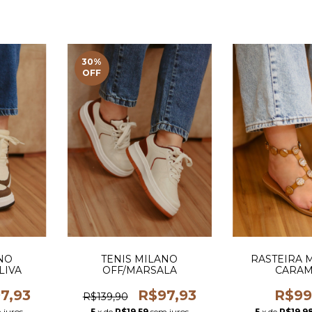
30
%
OFF
NO
TENIS MILANO
RASTEIRA 
LIVA
OFF/MARSALA
CARA
7,93
R$97,93
R$99
R$139,90
 juros
5
x de
R$19,59
sem juros
5
x de
R$19,9