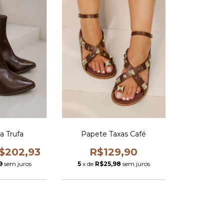
a Trufa
Papete Taxas Café
$202,93
R$129,90
9
sem juros
5
x de
R$25,98
sem juros