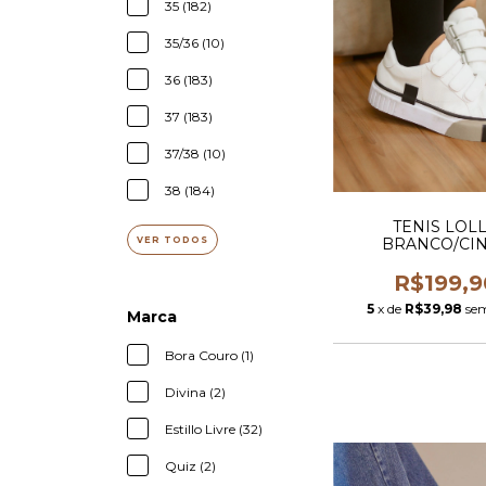
35 (182)
35/36 (10)
36 (183)
37 (183)
37/38 (10)
38 (184)
TENIS LOL
VER TODOS
BRANCO/CI
R$199,9
5
x de
R$39,98
sem
Marca
Bora Couro (1)
Divina (2)
Estillo Livre (32)
Quiz (2)