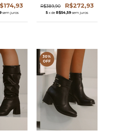
$174,93
R$272,93
R$389,90
9
sem juros
5
x de
R$54,59
sem juros
30
%
OFF