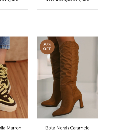
30
%
OFF
olla Marron
Bota Norah Caramelo