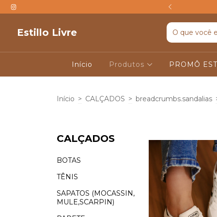
TIS ACIMA DE R$599
Estillo Livre
Início
Produtos
PROMÔ EST
Início
>
CALÇADOS
>
breadcrumbs.sandalias
CALÇADOS
BOTAS
TÊNIS
SAPATOS (MOCASSIN,
MULE,SCARPIN)