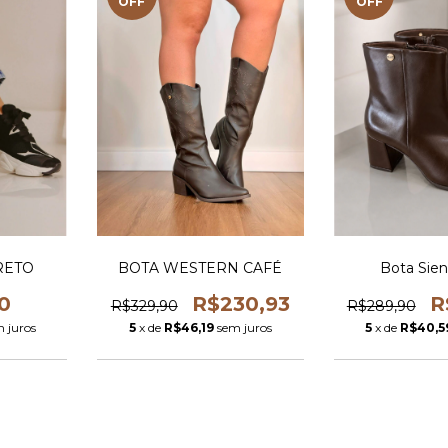
OFF
OFF
RETO
BOTA WESTERN CAFÉ
Bota Sien
0
R$230,93
R
R$329,90
R$289,90
 juros
5
x de
R$46,19
sem juros
5
x de
R$40,5