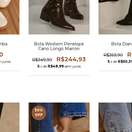
amba
Bota Western Penelope
Bota Dian
Cano Longo Marron
0
R
R$359,90
R$244,93
R$349,90
 juros
5
x de
R$50,3
5
x de
R$48,99
sem juros
30
%
OFF