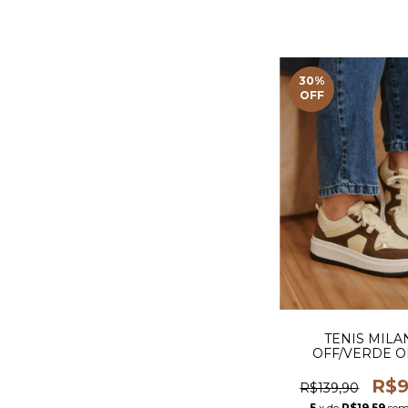
30
%
OFF
TENIS MILA
OFF/VERDE O
R$9
R$139,90
5
x de
R$19,59
sem