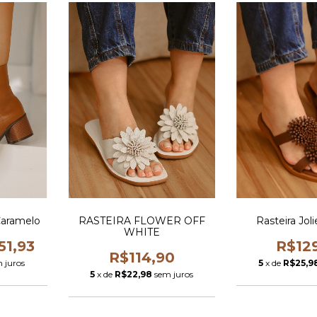
Caramelo
RASTEIRA FLOWER OFF
Rasteira Jo
WHITE
51,93
R$12
R$114,90
 juros
5
x de
R$25,9
5
x de
R$22,98
sem juros