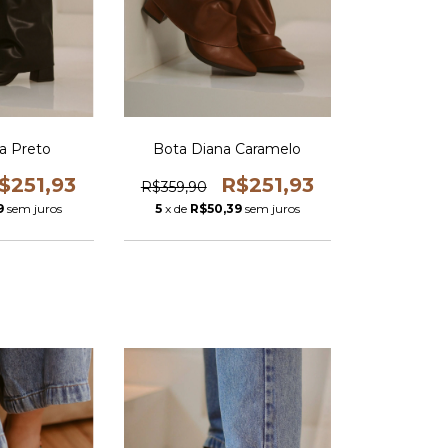
a Preto
Bota Diana Caramelo
$251,93
R$251,93
R$359,90
9
sem juros
5
x de
R$50,39
sem juros