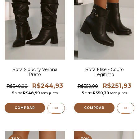
Bota Slouchy Verona
Bota Elise - Couro
Preto
Legítimo
R$244,93
R$251,93
R$349,90
R$359,90
5
x de
R$48,99
sem juros
5
x de
R$50,39
sem juros
COMPRAR
COMPRAR
30
%
30
%