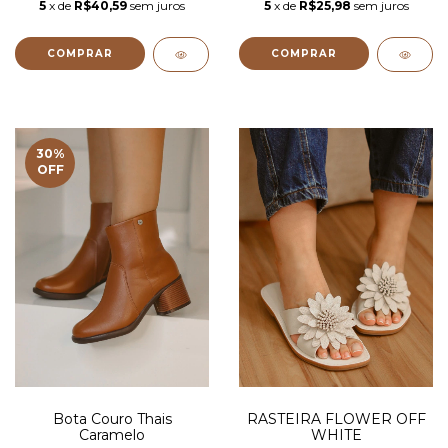
5
x de
R$40,59
sem juros
5
x de
R$25,98
sem juros
COMPRAR
COMPRAR
30
%
OFF
Bota Couro Thais
RASTEIRA FLOWER OFF
Caramelo
WHITE