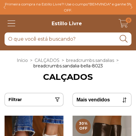
Primeira compra na Estillo Livre?! Use o cumpo"BEMVINDA" e ganhe 5%
OFF.
0
Estillo Livre
Início
>
CALÇADOS
>
breadcrumbs.sandalias
>
breadcrumbs.sandalia-bella-8023
CALÇADOS
Filtrar
30
%
OFF