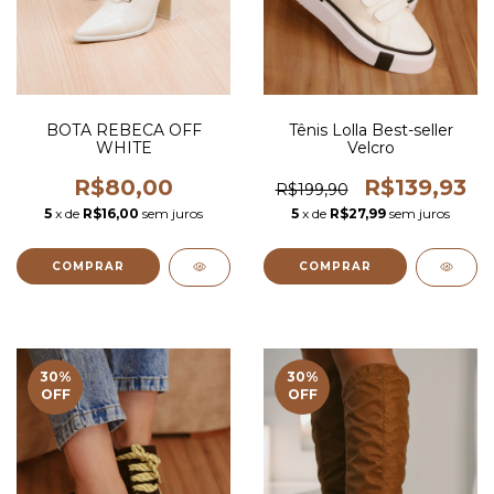
BOTA REBECA OFF
Tênis Lolla Best-seller
WHITE
Velcro
R$80,00
R$139,93
R$199,90
5
x de
R$16,00
sem juros
5
x de
R$27,99
sem juros
COMPRAR
COMPRAR
30
%
30
%
OFF
OFF