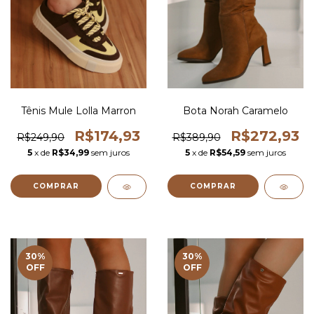
Tênis Mule Lolla Marron
Bota Norah Caramelo
R$174,93
R$272,93
R$249,90
R$389,90
5
x de
R$34,99
sem juros
5
x de
R$54,59
sem juros
COMPRAR
COMPRAR
30
%
30
%
OFF
OFF