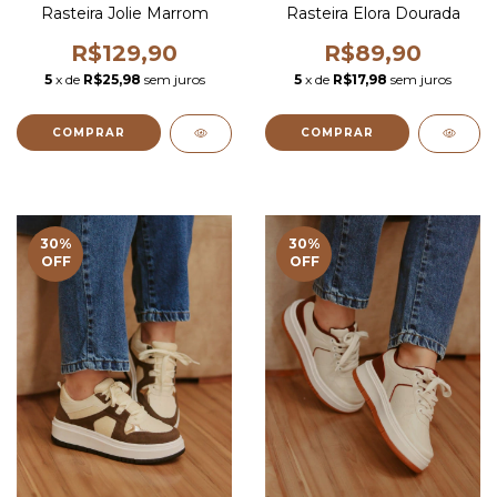
Rasteira Jolie Marrom
Rasteira Elora Dourada
R$129,90
R$89,90
5
x de
R$25,98
sem juros
5
x de
R$17,98
sem juros
COMPRAR
COMPRAR
30
%
30
%
OFF
OFF