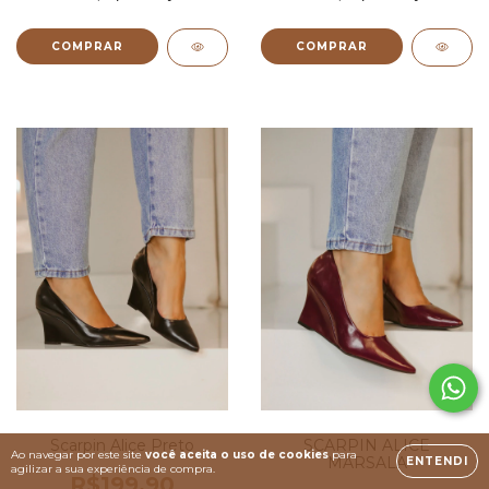
COMPRAR
COMPRAR
Scarpin Alice Preto
SCARPIN ALICE
Ao navegar por este site
você aceita o uso de cookies
para
MARSALA
ENTENDI
agilizar a sua experiência de compra.
R$199,90