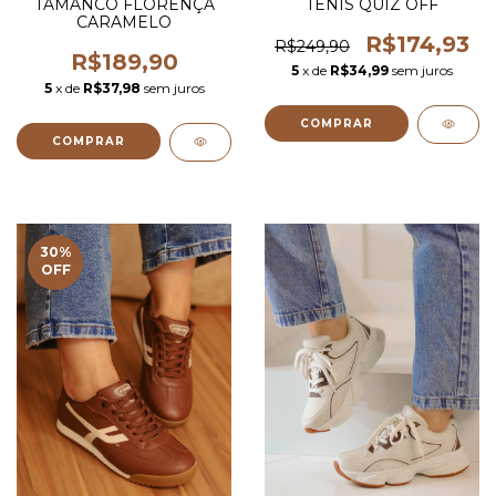
TAMANCO FLORENÇA
TENIS QUIZ OFF
CARAMELO
R$174,93
R$249,90
R$189,90
5
x de
R$34,99
sem juros
5
x de
R$37,98
sem juros
COMPRAR
COMPRAR
30
%
OFF