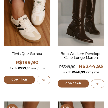
Tênis Quiz Samba
Bota Western Penelope
Cano Longo Marron
R$199,90
R$244,93
R$349,90
5
x de
R$39,98
sem juros
5
x de
R$48,99
sem juros
COMPRAR
COMPRAR
30
%
30
%