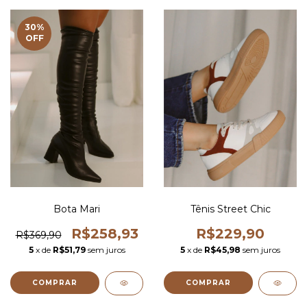
30
%
OFF
Bota Mari
Tênis Street Chic
R$258,93
R$229,90
R$369,90
5
x de
R$51,79
sem juros
5
x de
R$45,98
sem juros
COMPRAR
COMPRAR