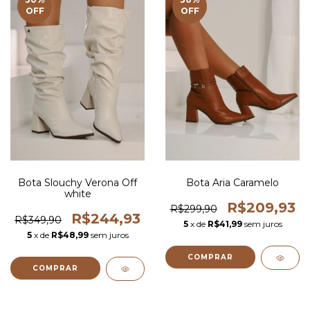
OFF
OFF
Bota Slouchy Verona Off
Bota Aria Caramelo
white
R$209,93
R$299,90
R$244,93
R$349,90
5
x de
R$41,99
sem juros
5
x de
R$48,99
sem juros
COMPRAR
COMPRAR