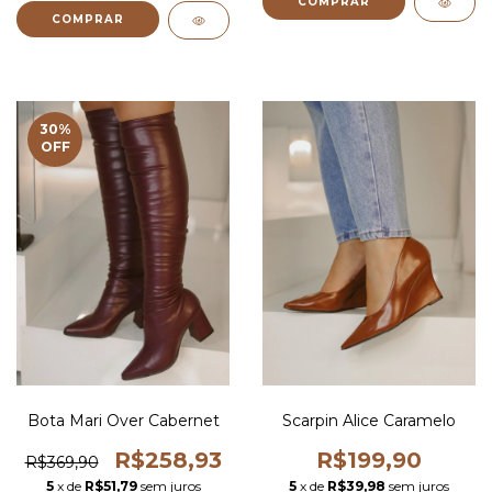
COMPRAR
COMPRAR
30
%
OFF
Bota Mari Over Cabernet
Scarpin Alice Caramelo
R$258,93
R$199,90
R$369,90
5
x de
R$51,79
sem juros
5
x de
R$39,98
sem juros