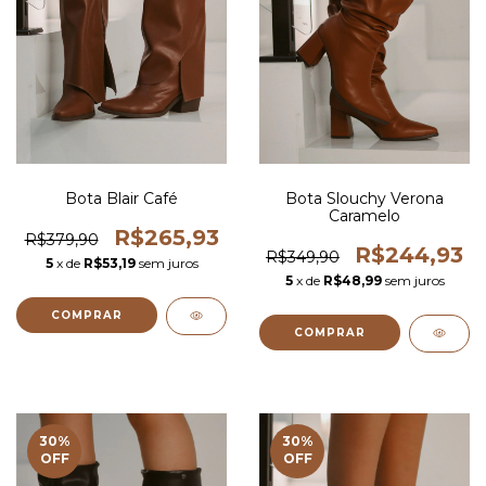
Bota Blair Café
Bota Slouchy Verona
Caramelo
R$265,93
R$379,90
R$244,93
R$349,90
5
x de
R$53,19
sem juros
5
x de
R$48,99
sem juros
COMPRAR
COMPRAR
30
%
30
%
OFF
OFF