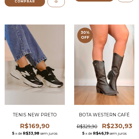
COMPRAR
30
%
OFF
TENIS NEW PRETO
BOTA WESTERN CAFÉ
R$169,90
R$230,93
R$329,90
5
x de
R$33,98
sem juros
5
x de
R$46,19
sem juros