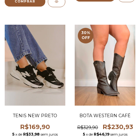
COMPRAR
30
%
OFF
TENIS NEW PRETO
BOTA WESTERN CAFÉ
R$169,90
R$230,93
R$329,90
5
x de
R$33,98
sem juros
5
x de
R$46,19
sem juros