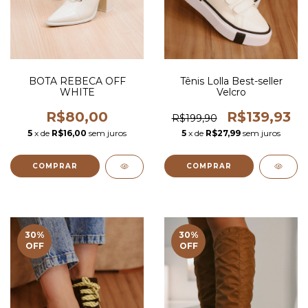
BOTA REBECA OFF
Tênis Lolla Best-seller
WHITE
Velcro
R$80,00
R$139,93
R$199,90
5
x de
R$16,00
sem juros
5
x de
R$27,99
sem juros
COMPRAR
COMPRAR
30
%
30
%
OFF
OFF