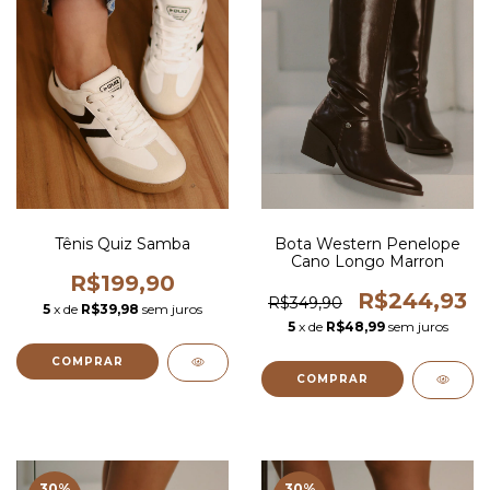
Tênis Quiz Samba
Bota Western Penelope
Cano Longo Marron
R$199,90
R$244,93
R$349,90
5
x de
R$39,98
sem juros
5
x de
R$48,99
sem juros
COMPRAR
COMPRAR
30
%
30
%