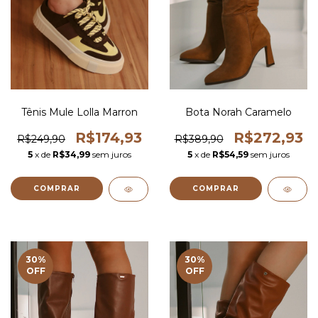
Tênis Mule Lolla Marron
Bota Norah Caramelo
R$174,93
R$272,93
R$249,90
R$389,90
5
x de
R$34,99
sem juros
5
x de
R$54,59
sem juros
COMPRAR
COMPRAR
30
%
30
%
OFF
OFF