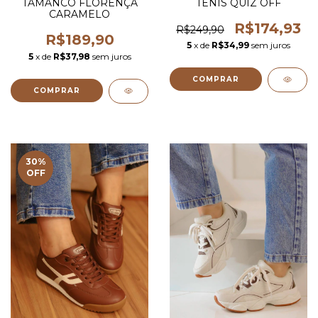
TAMANCO FLORENÇA
TENIS QUIZ OFF
CARAMELO
R$174,93
R$249,90
R$189,90
5
x de
R$34,99
sem juros
5
x de
R$37,98
sem juros
COMPRAR
COMPRAR
30
%
OFF