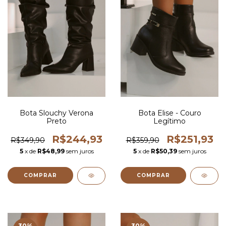
Bota Slouchy Verona
Bota Elise - Couro
Preto
Legítimo
R$244,93
R$251,93
R$349,90
R$359,90
5
x de
R$48,99
sem juros
5
x de
R$50,39
sem juros
COMPRAR
COMPRAR
30
%
30
%