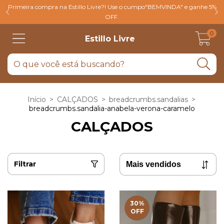
Primeira compra na Estillo Livre?! Use o cumpo"BEMVINDA" e ganhe 5%
OFF.
0
Estillo Livre
Início
>
CALÇADOS
>
breadcrumbs.sandalias
>
breadcrumbs.sandalia-anabela-verona-caramelo
CALÇADOS
Filtrar
30
%
OFF