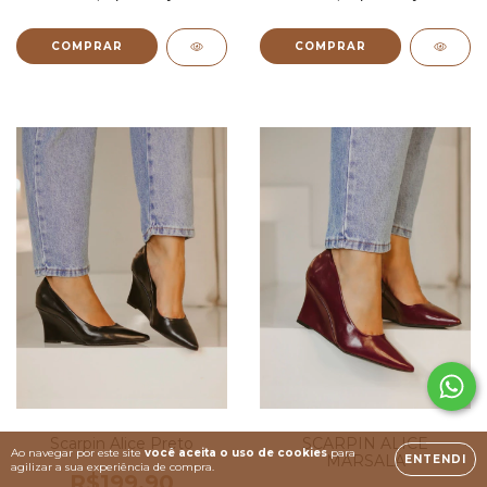
COMPRAR
COMPRAR
Scarpin Alice Preto
SCARPIN ALICE
Ao navegar por este site
você aceita o uso de cookies
para
MARSALA
ENTENDI
agilizar a sua experiência de compra.
R$199,90