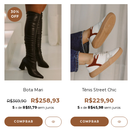
30
%
OFF
Bota Mari
Tênis Street Chic
R$258,93
R$229,90
R$369,90
5
x de
R$51,79
sem juros
5
x de
R$45,98
sem juros
COMPRAR
COMPRAR