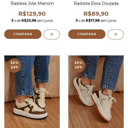
Rasteira Jolie Marrom
Rasteira Elora Dourada
R$129,90
R$89,90
5
x de
R$25,98
sem juros
5
x de
R$17,98
sem juros
COMPRAR
COMPRAR
30
%
30
%
OFF
OFF