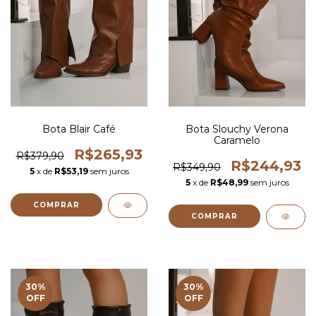
Bota Blair Café
Bota Slouchy Verona
Caramelo
R$265,93
R$379,90
R$244,93
R$349,90
5
x de
R$53,19
sem juros
5
x de
R$48,99
sem juros
COMPRAR
COMPRAR
30
%
30
%
OFF
OFF