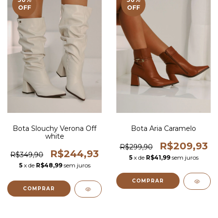
OFF
OFF
Bota Slouchy Verona Off
Bota Aria Caramelo
white
R$209,93
R$299,90
R$244,93
R$349,90
5
x de
R$41,99
sem juros
5
x de
R$48,99
sem juros
COMPRAR
COMPRAR