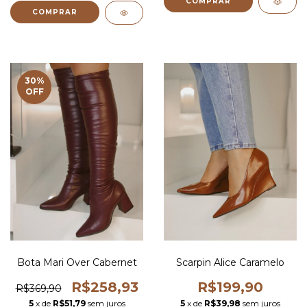
COMPRAR
COMPRAR
30
%
OFF
Bota Mari Over Cabernet
Scarpin Alice Caramelo
R$258,93
R$199,90
R$369,90
5
x de
R$51,79
sem juros
5
x de
R$39,98
sem juros