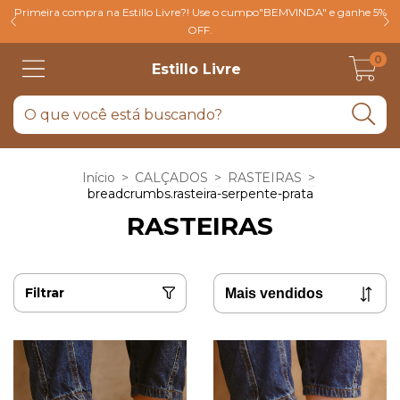
Primeira compra na Estillo Livre?! Use o cumpo"BEMVINDA" e ganhe 5%
OFF.
0
Estillo Livre
Início
>
CALÇADOS
>
RASTEIRAS
>
breadcrumbs.rasteira-serpente-prata
RASTEIRAS
Filtrar