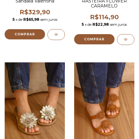
Sandália Valentina
RASTEIRA FLOWER
CARAMELO
R$329,90
R$114,90
5
x de
R$65,98
sem juros
5
x de
R$22,98
sem juros
COMPRAR
COMPRAR