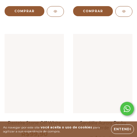
COMPRAR
COMPRAR
Rasteira Stone Off White
Sandália Aurora Pedra
Verde
Ao navegar por este site
você aceita o uso de cookies
para
ENTENDI
agilizar a sua experiência de compra.
R$99,90