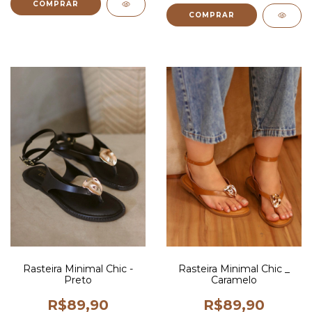
COMPRAR
COMPRAR
Rasteira Minimal Chic -
Rasteira Minimal Chic _
Preto
Caramelo
R$89,90
R$89,90