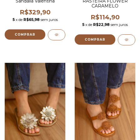
Sandália Valentina
RASTEIRA FLOWER
CARAMELO
R$329,90
R$114,90
5
x de
R$65,98
sem juros
5
x de
R$22,98
sem juros
COMPRAR
COMPRAR