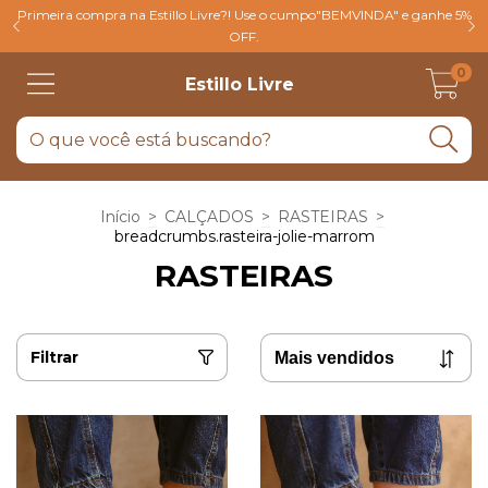
Primeira compra na Estillo Livre?! Use o cumpo"BEMVINDA" e ganhe 5%
OFF.
0
Estillo Livre
Início
>
CALÇADOS
>
RASTEIRAS
>
breadcrumbs.rasteira-jolie-marrom
RASTEIRAS
Filtrar