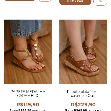
COMPRAR
PAPETE MEDALHA
Papete plataforma
CARAMELO
caramelo Quiz
R$119,90
R$229,90
5
x de
R$23,98
sem juros
5
x de
R$45,98
sem juros