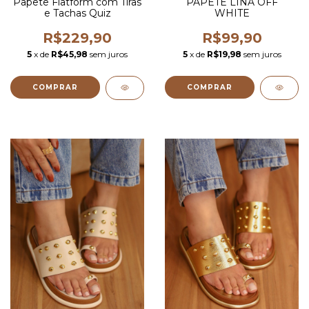
Papete Flatform com Tiras
PAPETE LINA OFF
e Tachas Quiz
WHITE
R$229,90
R$99,90
5
x de
R$45,98
sem juros
5
x de
R$19,98
sem juros
COMPRAR
COMPRAR