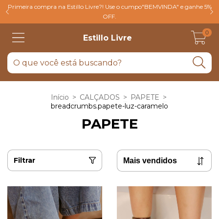
Primeira compra na Estillo Livre?! Use o cumpo"BEMVINDA" e ganhe 5%
OFF.
0
Estillo Livre
Início
>
CALÇADOS
>
PAPETE
>
breadcrumbs.papete-luz-caramelo
PAPETE
Filtrar