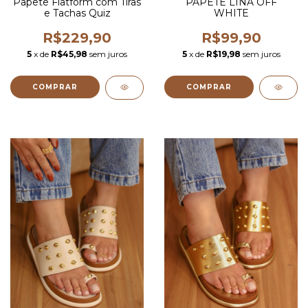
Papete Flatform com Tiras
PAPETE LINA OFF
e Tachas Quiz
WHITE
R$229,90
R$99,90
5
x de
R$45,98
sem juros
5
x de
R$19,98
sem juros
COMPRAR
COMPRAR