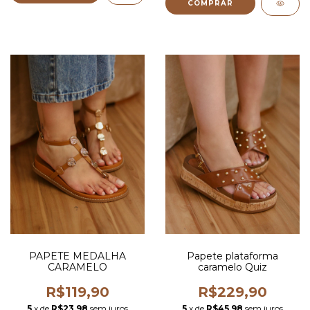
COMPRAR
PAPETE MEDALHA
Papete plataforma
CARAMELO
caramelo Quiz
R$119,90
R$229,90
5
x de
R$23,98
sem juros
5
x de
R$45,98
sem juros