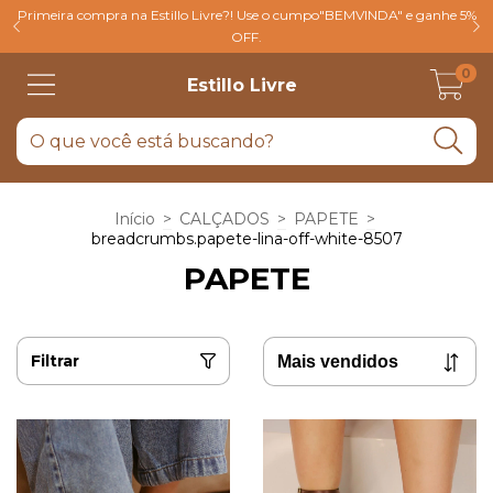
Primeira compra na Estillo Livre?! Use o cumpo"BEMVINDA" e ganhe 5%
OFF.
0
Estillo Livre
Início
>
CALÇADOS
>
PAPETE
>
breadcrumbs.papete-lina-off-white-8507
PAPETE
Filtrar