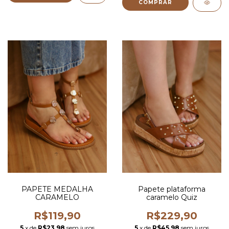
COMPRAR
PAPETE MEDALHA
Papete plataforma
CARAMELO
caramelo Quiz
R$119,90
R$229,90
5
x de
R$23,98
sem juros
5
x de
R$45,98
sem juros