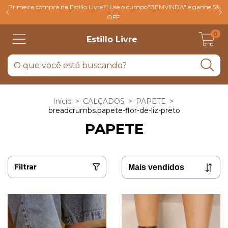
Primeira compra na Estillo Livre?! Use o cumpo"BEMVINDA" e ganhe 5%
OFF.
0
Estillo Livre
Início
>
CALÇADOS
>
PAPETE
>
breadcrumbs.papete-flor-de-liz-preto
PAPETE
Filtrar