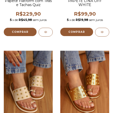
Papete Flatform com Tiras
PAPETE LINA OFF
e Tachas Quiz
WHITE
R$229,90
R$99,90
5
x de
R$45,98
sem juros
5
x de
R$19,98
sem juros
COMPRAR
COMPRAR