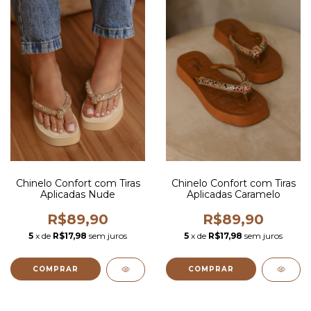
Chinelo Confort com Tiras
Chinelo Confort com Tiras
Aplicadas Nude
Aplicadas Caramelo
R$89,90
R$89,90
5
x de
R$17,98
sem juros
5
x de
R$17,98
sem juros
COMPRAR
COMPRAR