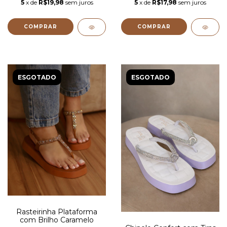
5
x de
R$19,98
sem juros
5
x de
R$17,98
sem juros
COMPRAR
COMPRAR
ESGOTADO
ESGOTADO
Rasteirinha Plataforma
com Brilho Caramelo