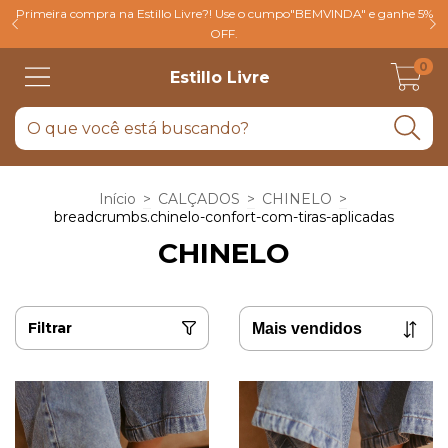
Primeira compra na Estillo Livre?! Use o cumpo"BEMVINDA" e ganhe 5%
OFF.
0
Estillo Livre
Início
>
CALÇADOS
>
CHINELO
>
breadcrumbs.chinelo-confort-com-tiras-aplicadas
CHINELO
Filtrar