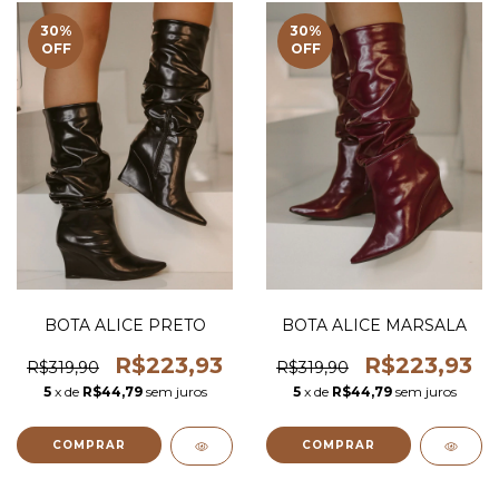
30
%
30
%
OFF
OFF
BOTA ALICE PRETO
BOTA ALICE MARSALA
R$223,93
R$223,93
R$319,90
R$319,90
5
x de
R$44,79
sem juros
5
x de
R$44,79
sem juros
COMPRAR
COMPRAR