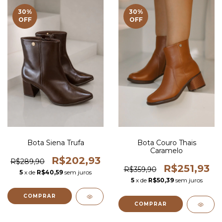
30
%
30
%
OFF
OFF
Bota Siena Trufa
Bota Couro Thais
Caramelo
R$202,93
R$289,90
R$251,93
R$359,90
5
x de
R$40,59
sem juros
5
x de
R$50,39
sem juros
COMPRAR
COMPRAR