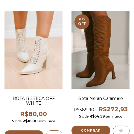
30
%
OFF
BOTA REBECA OFF
Bota Norah Caramelo
WHITE
R$272,93
R$389,90
R$80,00
5
x de
R$54,59
sem juros
5
x de
R$16,00
sem juros
COMPRAR