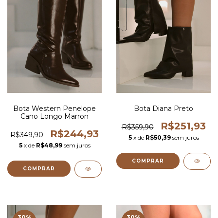
Bota Western Penelope
Bota Diana Preto
Cano Longo Marron
R$251,93
R$359,90
R$244,93
R$349,90
5
x de
R$50,39
sem juros
5
x de
R$48,99
sem juros
COMPRAR
COMPRAR
30
%
30
%