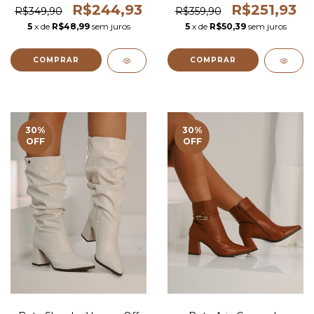
R$244,93
R$251,93
R$349,90
R$359,90
5
x de
R$48,99
sem juros
5
x de
R$50,39
sem juros
COMPRAR
COMPRAR
30
%
30
%
OFF
OFF