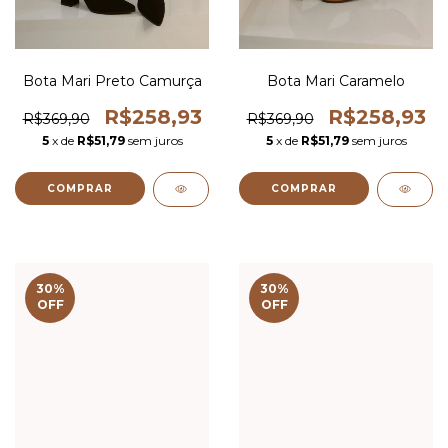
Bota Mari Preto Camurça
Bota Mari Caramelo
R$258,93
R$258,93
R$369,90
R$369,90
5
x de
R$51,79
sem juros
5
x de
R$51,79
sem juros
COMPRAR
COMPRAR
30
%
30
%
OFF
OFF