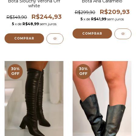
Bota Slouchy Verona Off
Bota Aria Caramelo
white
R$209,93
R$299,90
R$244,93
R$349,90
5
x de
R$41,99
sem juros
5
x de
R$48,99
sem juros
COMPRAR
COMPRAR
30
%
30
%
OFF
OFF