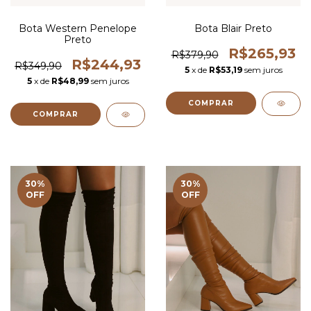
Bota Western Penelope
Bota Blair Preto
Preto
R$265,93
R$379,90
R$244,93
R$349,90
5
x de
R$53,19
sem juros
5
x de
R$48,99
sem juros
COMPRAR
COMPRAR
30
%
30
%
OFF
OFF