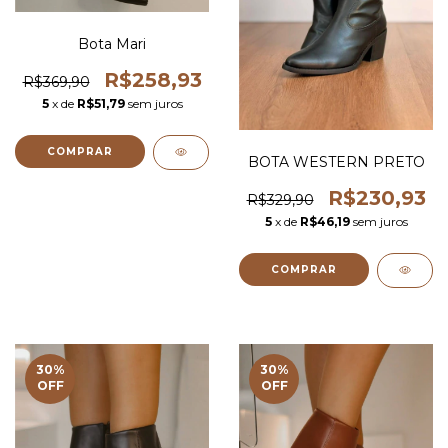
Bota Mari
R$258,93
R$369,90
5
x de
R$51,79
sem juros
COMPRAR
BOTA WESTERN PRETO
R$230,93
R$329,90
5
x de
R$46,19
sem juros
COMPRAR
30
%
30
%
OFF
OFF