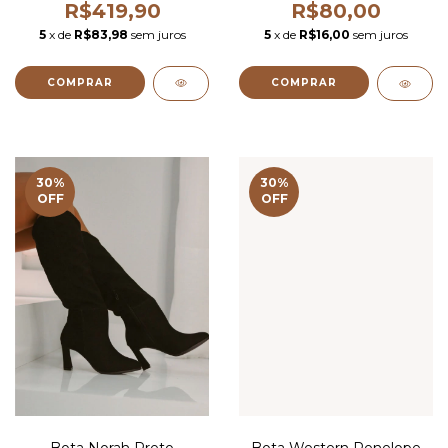
R$419,90
R$80,00
5
x de
R$83,98
sem juros
5
x de
R$16,00
sem juros
COMPRAR
30
%
30
%
OFF
OFF
Bota Norah Preto
Bota Western Penelope