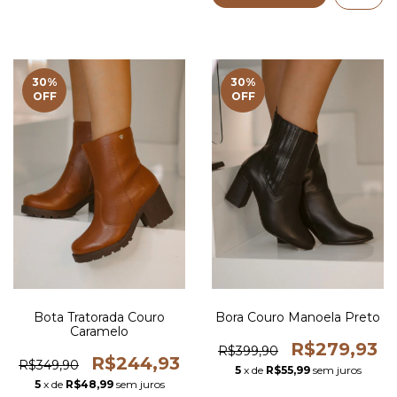
30
%
30
%
OFF
OFF
Bota Tratorada Couro
Bora Couro Manoela Preto
Caramelo
R$279,93
R$399,90
R$244,93
R$349,90
5
x de
R$55,99
sem juros
5
x de
R$48,99
sem juros