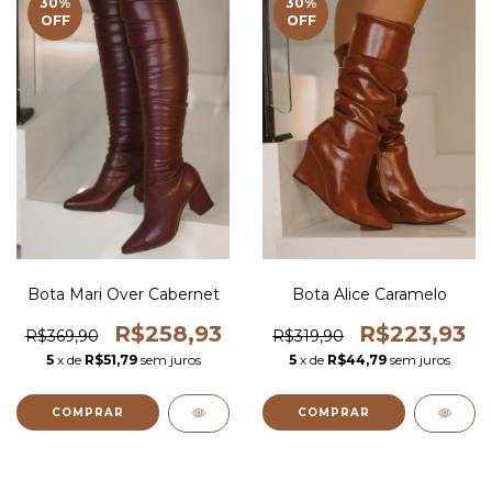
30
%
30
%
OFF
OFF
Bota Mari Over Cabernet
Bota Alice Caramelo
R$258,93
R$223,93
R$369,90
R$319,90
5
x de
R$51,79
sem juros
5
x de
R$44,79
sem juros
COMPRAR
COMPRAR