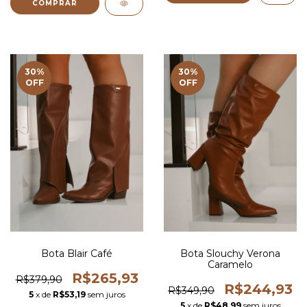
COMPRAR
30
%
30
%
OFF
OFF
Bota Blair Café
Bota Slouchy Verona
Caramelo
R$265,93
R$379,90
R$244,93
R$349,90
5
x de
R$53,19
sem juros
5
x de
R$48,99
sem juros