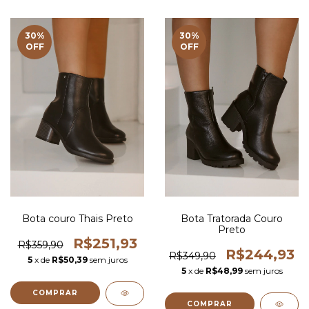
30
%
30
%
OFF
OFF
Bota couro Thais Preto
Bota Tratorada Couro
Preto
R$251,93
R$359,90
R$244,93
R$349,90
5
x de
R$50,39
sem juros
5
x de
R$48,99
sem juros
COMPRAR
COMPRAR