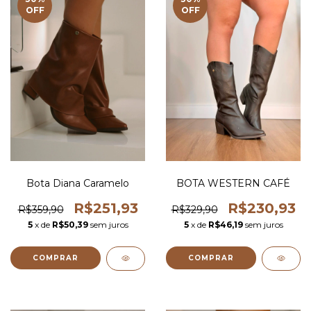
OFF
OFF
Bota Diana Caramelo
BOTA WESTERN CAFÉ
R$251,93
R$230,93
R$359,90
R$329,90
5
x de
R$50,39
sem juros
5
x de
R$46,19
sem juros
COMPRAR
COMPRAR