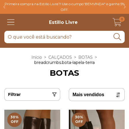
Primeira compra na Estillo Livre?! Use o cumpo"BEMVINDA" e ganhe 5%
OFF.
0
Estillo Livre
Início
>
CALÇADOS
>
BOTAS
>
breadcrumbs.bota-lapela-terra
BOTAS
Filtrar
30
%
30
%
OFF
OFF