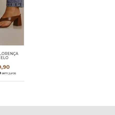
LORENÇA
MELO
9,90
8
sem juros