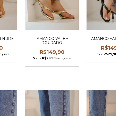
M NUDE
TAMANCO VALEM
TAMANCO VA
DOURADO
0
R$14
R$149,90
 juros
5
x de
R$29,9
5
x de
R$29,98
sem juros