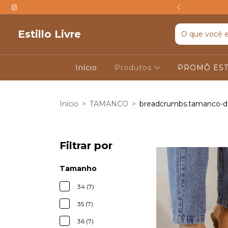
TIS ACIMA DE R$599
Estillo Livre
Início
Produtos
PROMÔ EST
Início
>
TAMANCO
>
breadcrumbs.tamanco-da
Filtrar por
Tamanho
34 (7)
35 (7)
36 (7)