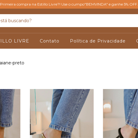
Primeira compra na Estillo Livre?! Use o cumpo"BEMVINDA" e ganhe 5% OFF.
ILLO LIVRE
Contato
Política de Privacidade
iane-preto