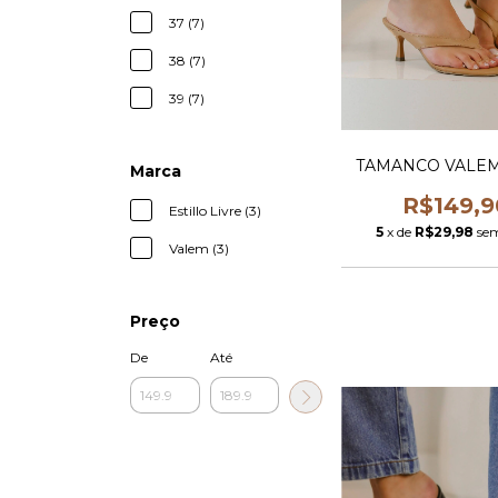
37 (7)
38 (7)
39 (7)
TAMANCO VALE
Marca
R$149,9
Estillo Livre (3)
5
x de
R$29,98
sem
Valem (3)
Preço
De
Até