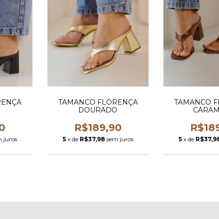
RENÇA
TAMANCO FLORENÇA
TAMANCO F
DOURADO
CARA
0
R$189,90
R$18
 juros
5
x de
R$37,98
sem juros
5
x de
R$37,9