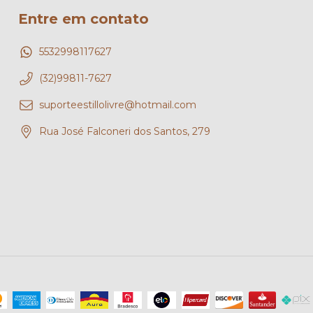
Entre em contato
5532998117627
(32)99811-7627
suporteestillolivre@hotmail.com
Rua José Falconeri dos Santos, 279