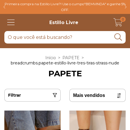
Primeira compra na Estillo Livre?! Use o cumpo"BEMVINDA" e ganhe 5%
OFF.
0
Estillo Livre
Início
>
PAPETE
>
breadcrumbs.papete-estillo-livre-tres-tiras-strass-nude
PAPETE
Filtrar