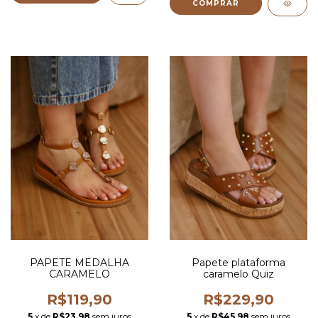
COMPRAR
PAPETE MEDALHA
Papete plataforma
CARAMELO
caramelo Quiz
R$119,90
R$229,90
5
x de
R$23,98
sem juros
5
x de
R$45,98
sem juros