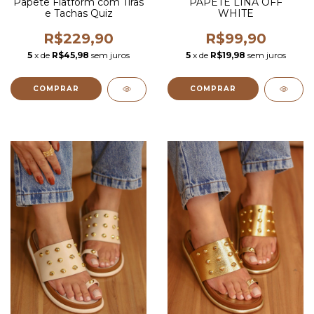
Papete Flatform com Tiras
PAPETE LINA OFF
e Tachas Quiz
WHITE
R$229,90
R$99,90
5
x de
R$45,98
sem juros
5
x de
R$19,98
sem juros
COMPRAR
COMPRAR