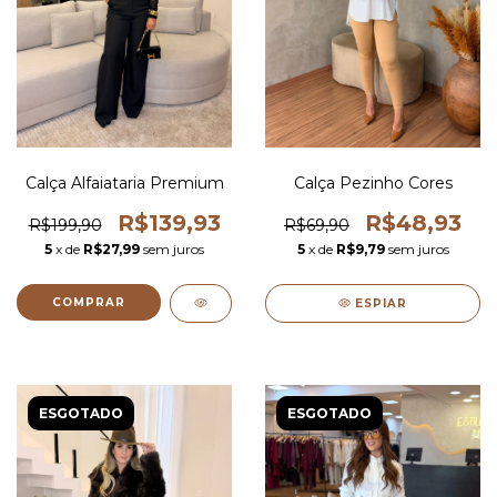
Calça Alfaiataria Premium
Calça Pezinho Cores
R$139,93
R$48,93
R$199,90
R$69,90
5
x de
R$27,99
sem juros
5
x de
R$9,79
sem juros
COMPRAR
ESPIAR
ESGOTADO
ESGOTADO