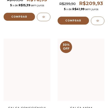
R$209,93
R$299,90
5
x de
R$15,39
sem juros
5
x de
R$41,99
sem juros
COMPRAR
30
%
OFF