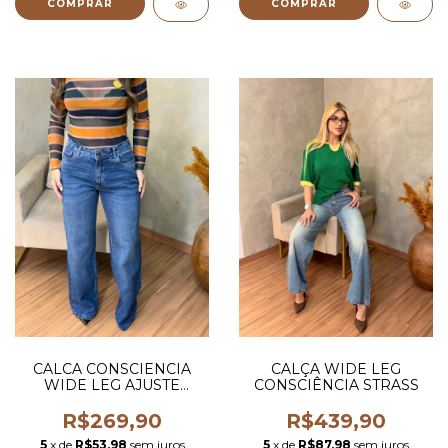
COMPRAR
COMPRAR
CALCA CONSCIENCIA
CALÇA WIDE LEG
WIDE LEG AJUSTE
CONSCIÊNCIA STRASS
ATRAS
R$269,90
R$439,90
5
x de
R$53,98
sem juros
5
x de
R$87,98
sem juros