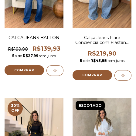
CALCA JEANS BALLON
Calça Jeans Flare
Conciencia com Elastano
Sujinha
R$139,93
R$199,90
R$219,90
5
x de
R$27,99
sem juros
5
x de
R$43,98
sem juros
COMPRAR
COMPRAR
30
%
ESGOTADO
OFF