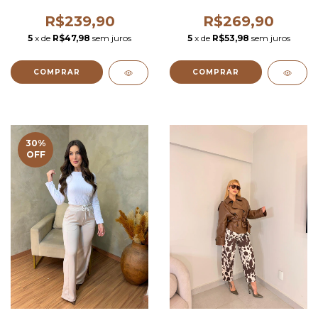
NA FRENTE
DETALHE RECORTE
R$239,90
R$269,90
5
x de
R$47,98
sem juros
5
x de
R$53,98
sem juros
COMPRAR
COMPRAR
30
%
OFF