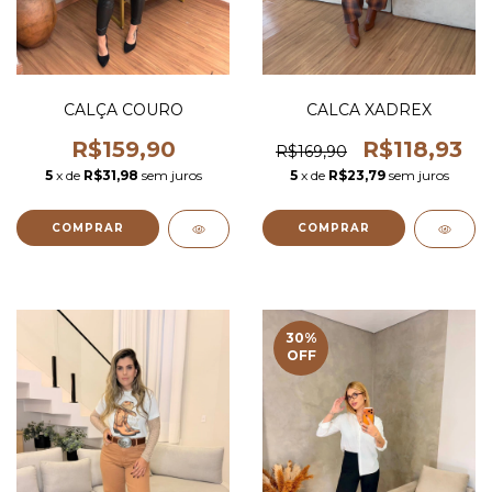
CALÇA COURO
CALCA XADREX
R$159,90
R$118,93
R$169,90
5
x de
R$31,98
sem juros
5
x de
R$23,79
sem juros
COMPRAR
COMPRAR
30
%
OFF