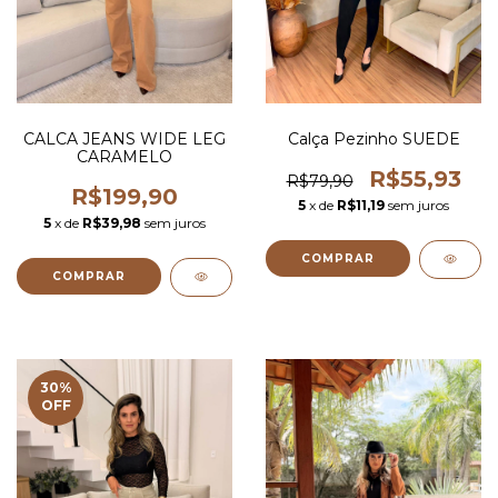
CALCA JEANS WIDE LEG
Calça Pezinho SUEDE
CARAMELO
R$55,93
R$79,90
R$199,90
5
x de
R$11,19
sem juros
5
x de
R$39,98
sem juros
COMPRAR
COMPRAR
30
%
OFF