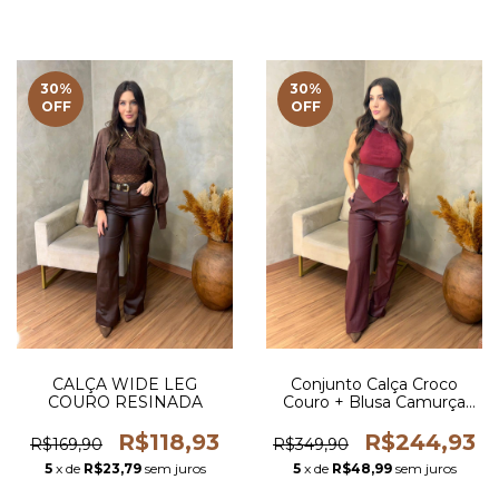
30
%
30
%
OFF
OFF
CALÇA WIDE LEG
Conjunto Calça Croco
COURO RESINADA
Couro + Blusa Camurça
Assimétrica com Detalhe
em Couro
R$118,93
R$244,93
R$169,90
R$349,90
5
x de
R$23,79
sem juros
5
x de
R$48,99
sem juros