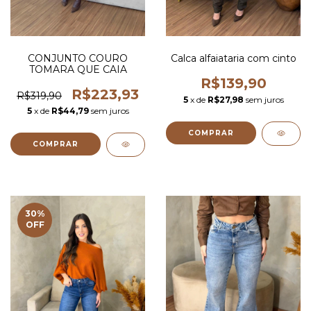
CONJUNTO COURO
Calca alfaiataria com cinto
TOMARA QUE CAIA
R$139,90
R$223,93
R$319,90
5
x de
R$27,98
sem juros
5
x de
R$44,79
sem juros
COMPRAR
COMPRAR
30
%
OFF