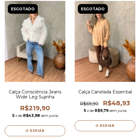
ESGOTADO
ESGOTADO
Calça Consciência Jeans
Calça Canelada Essential
Wide Leg Sujinha
R$48,93
R$69,90
R$219,90
5
x de
R$9,79
sem juros
5
x de
R$43,98
sem juros
ESPIAR
ESPIAR