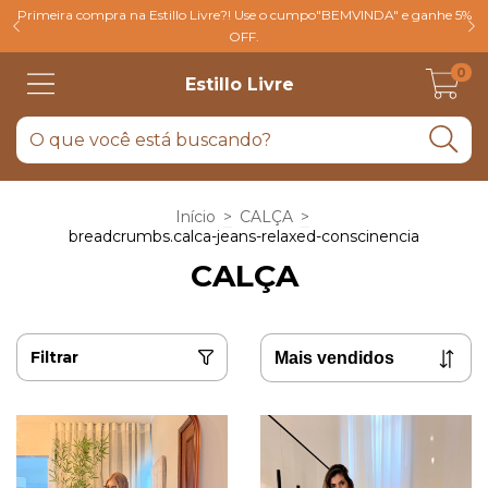
Primeira compra na Estillo Livre?! Use o cumpo"BEMVINDA" e ganhe 5%
OFF.
0
Estillo Livre
Início
>
CALÇA
>
breadcrumbs.calca-jeans-relaxed-conscinencia
CALÇA
Filtrar