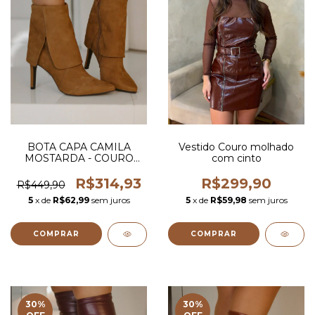
BOTA CAPA CAMILA
Vestido Couro molhado
MOSTARDA - COURO
com cinto
LEGITIMO
R$314,93
R$299,90
R$449,90
5
x de
R$62,99
sem juros
5
x de
R$59,98
sem juros
COMPRAR
COMPRAR
30
%
30
%