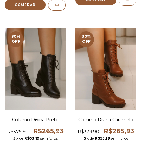
COMPRAR
30
%
30
%
OFF
OFF
Coturno Divina Preto
Coturno Divina Caramelo
R$265,93
R$265,93
R$379,90
R$379,90
5
x de
R$53,19
sem juros
5
x de
R$53,19
sem juros