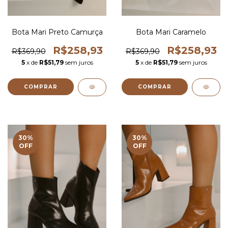
Bota Mari Preto Camurça
Bota Mari Caramelo
R$258,93
R$258,93
R$369,90
R$369,90
5
x de
R$51,79
sem juros
5
x de
R$51,79
sem juros
COMPRAR
COMPRAR
30
%
30
%
OFF
OFF