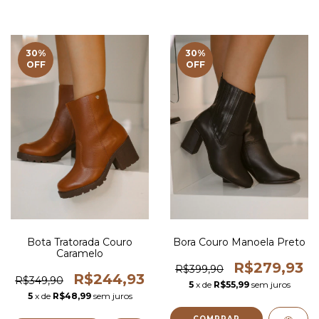
30
%
30
%
OFF
OFF
Bota Tratorada Couro
Bora Couro Manoela Preto
Caramelo
R$279,93
R$399,90
R$244,93
R$349,90
5
x de
R$55,99
sem juros
5
x de
R$48,99
sem juros
COMPRAR