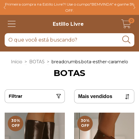
Primeira compra na Estillo Livre?! Use o cumpo"BEMVINDA" e ganhe 5%
OFF.
0
Estillo Livre
Início
>
BOTAS
>
breadcrumbs.bota-esther-caramelo
BOTAS
Filtrar
30
%
30
%
OFF
OFF