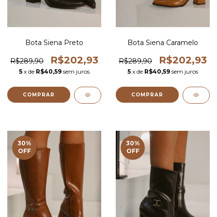
Bota Siena Preto
Bota Siena Caramelo
R$202,93
R$202,93
R$289,90
R$289,90
5
x de
R$40,59
sem juros
5
x de
R$40,59
sem juros
COMPRAR
COMPRAR
30
%
30
%
OFF
OFF