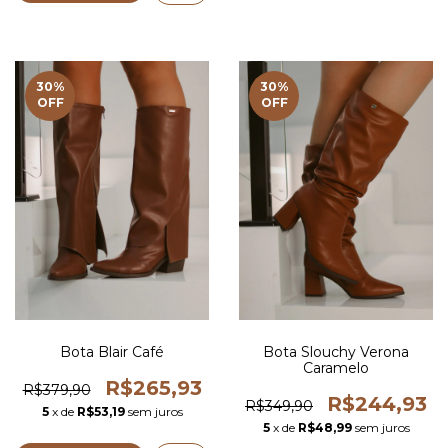
30
%
30
%
OFF
OFF
Bota Blair Café
Bota Slouchy Verona
Caramelo
R$265,93
R$379,90
R$244,93
R$349,90
5
x de
R$53,19
sem juros
5
x de
R$48,99
sem juros