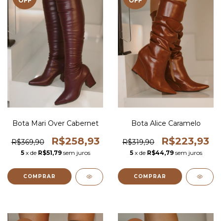
OFF
OFF
Bota Mari Over Cabernet
Bota Alice Caramelo
R$258,93
R$223,93
R$369,90
R$319,90
5
x de
R$51,79
sem juros
5
x de
R$44,79
sem juros
COMPRAR
COMPRAR