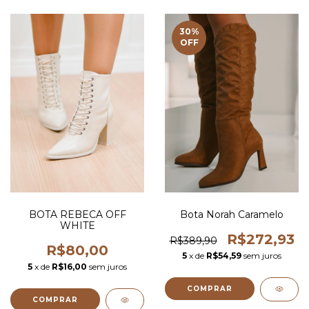
30
%
OFF
BOTA REBECA OFF
Bota Norah Caramelo
WHITE
R$272,93
R$389,90
R$80,00
5
x de
R$54,59
sem juros
5
x de
R$16,00
sem juros
COMPRAR
COMPRAR