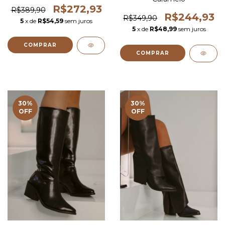
R$272,93
R$389,90
R$244,93
R$349,90
5
x de
R$54,59
sem juros
5
x de
R$48,99
sem juros
COMPRAR
COMPRAR
30
%
30
%
OFF
OFF