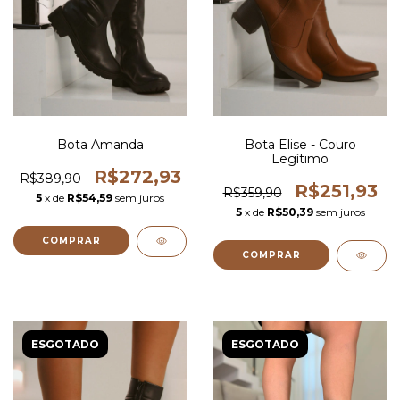
Bota Amanda
Bota Elise - Couro
Legítimo
R$272,93
R$389,90
R$251,93
R$359,90
5
x de
R$54,59
sem juros
5
x de
R$50,39
sem juros
COMPRAR
COMPRAR
ESGOTADO
ESGOTADO