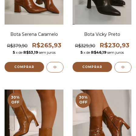
Bota Serena Caramelo
Bota Vicky Preto
R$265,93
R$230,93
R$379,90
R$329,90
5
x de
R$53,19
sem juros
5
x de
R$46,19
sem juros
COMPRAR
COMPRAR
30
%
30
%
OFF
OFF