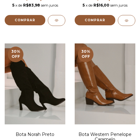
5
x de
R$83,98
sem juros
5
x de
R$16,00
sem juros
COMPRAR
30
%
30
%
OFF
OFF
Bota Norah Preto
Bota Western Penelope
Caramelo