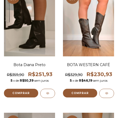
Bota Diana Preto
BOTA WESTERN CAFÉ
R$251,93
R$230,93
R$359,90
R$329,90
5
x de
R$50,39
sem juros
5
x de
R$46,19
sem juros
COMPRAR
COMPRAR