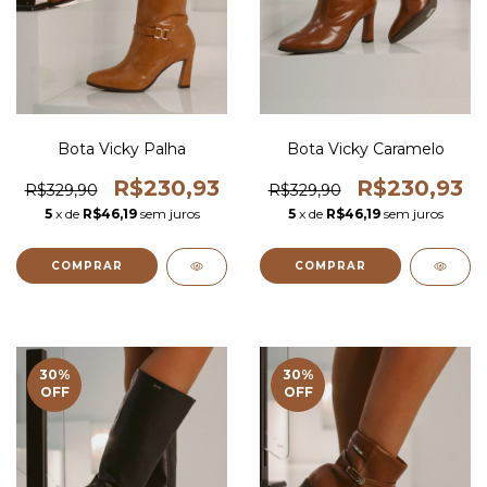
Bota Vicky Palha
Bota Vicky Caramelo
R$230,93
R$230,93
R$329,90
R$329,90
5
x de
R$46,19
sem juros
5
x de
R$46,19
sem juros
COMPRAR
COMPRAR
30
%
30
%
OFF
OFF