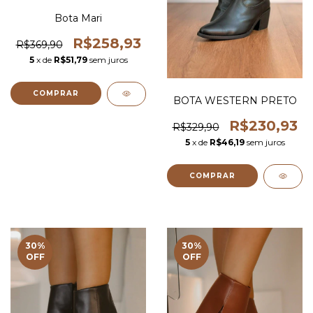
Bota Mari
R$258,93
R$369,90
5
x de
R$51,79
sem juros
COMPRAR
BOTA WESTERN PRETO
R$230,93
R$329,90
5
x de
R$46,19
sem juros
COMPRAR
30
%
30
%
OFF
OFF