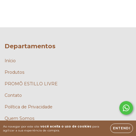
Departamentos
Início
Produtos
PROMÔ ESTILLO LIVRE
Contato
Política de Privacidade
Quem Somos
Ao navegar por este site
você aceita o uso de cookies
para
ENTENDI
Trocas e Devoluções
agilizar a sua experiência de compra.