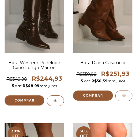
Bota Western Penelope
Bota Diana Caramelo
Cano Longo Marron
R$251,93
R$359,90
R$244,93
R$349,90
5
x de
R$50,39
sem juros
5
x de
R$48,99
sem juros
COMPRAR
COMPRAR
30
%
30
%
OFF
OFF