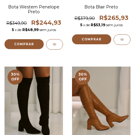
Bota Western Penelope
Bota Blair Preto
Preto
R$265,93
R$379,90
R$244,93
R$349,90
5
x de
R$53,19
sem juros
5
x de
R$48,99
sem juros
COMPRAR
COMPRAR
30
%
30
%
OFF
OFF