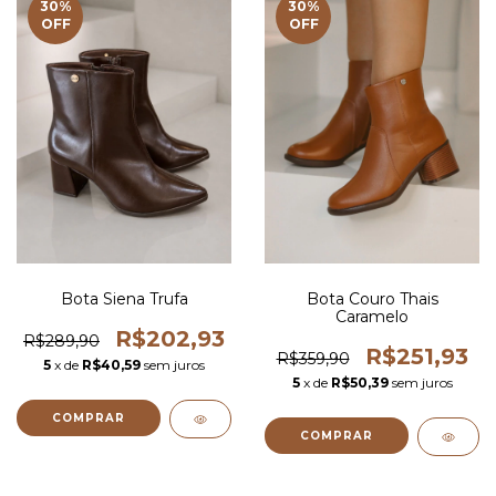
30
%
30
%
OFF
OFF
Bota Siena Trufa
Bota Couro Thais
Caramelo
R$202,93
R$289,90
R$251,93
R$359,90
5
x de
R$40,59
sem juros
5
x de
R$50,39
sem juros
COMPRAR
COMPRAR