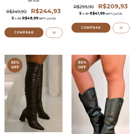
white
R$209,93
R$299,90
R$244,93
R$349,90
5
x de
R$41,99
sem juros
5
x de
R$48,99
sem juros
COMPRAR
COMPRAR
30
%
30
%
OFF
OFF