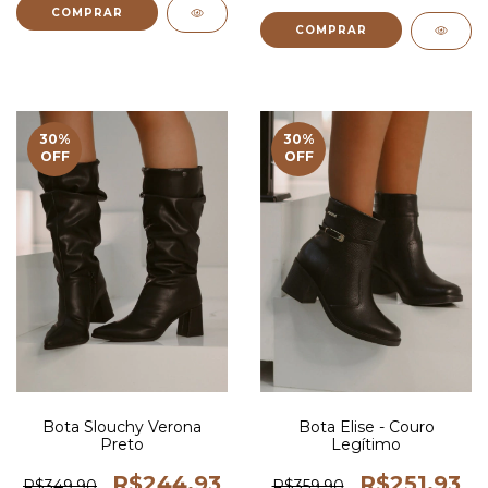
COMPRAR
COMPRAR
30
%
30
%
OFF
OFF
Bota Slouchy Verona
Bota Elise - Couro
Preto
Legítimo
R$244,93
R$251,93
R$349,90
R$359,90