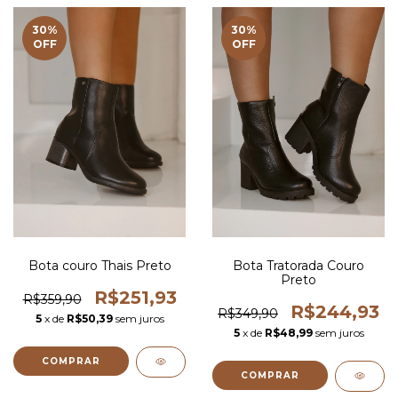
30
%
30
%
OFF
OFF
Bota couro Thais Preto
Bota Tratorada Couro
Preto
R$251,93
R$359,90
R$244,93
R$349,90
5
x de
R$50,39
sem juros
5
x de
R$48,99
sem juros
COMPRAR
COMPRAR