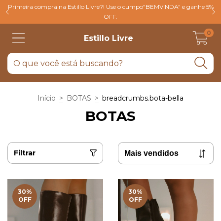
Primeira compra na Estillo Livre?! Use o cumpo"BEMVINDA" e ganhe 5%
OFF.
0
Estillo Livre
Início
>
BOTAS
>
breadcrumbs.bota-bella
BOTAS
Filtrar
30
%
30
%
OFF
OFF