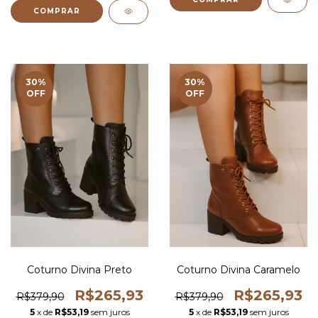
COMPRAR
30
%
30
%
OFF
OFF
Coturno Divina Preto
Coturno Divina Caramelo
R$265,93
R$265,93
R$379,90
R$379,90
5
x de
R$53,19
sem juros
5
x de
R$53,19
sem juros