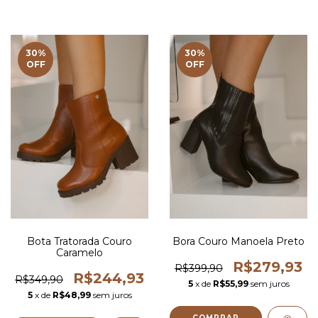
30
%
30
%
OFF
OFF
Bota Tratorada Couro
Bora Couro Manoela Preto
Caramelo
R$279,93
R$399,90
R$244,93
R$349,90
5
x de
R$55,99
sem juros
5
x de
R$48,99
sem juros
COMPRAR