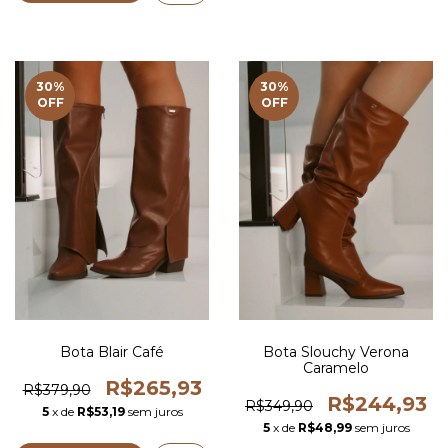
30
%
30
%
OFF
OFF
Bota Blair Café
Bota Slouchy Verona
Caramelo
R$265,93
R$379,90
R$244,93
R$349,90
5
x de
R$53,19
sem juros
5
x de
R$48,99
sem juros