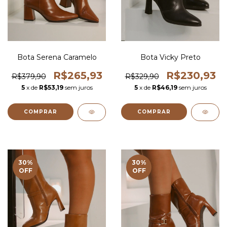
Bota Serena Caramelo
Bota Vicky Preto
R$265,93
R$230,93
R$379,90
R$329,90
5
x de
R$53,19
sem juros
5
x de
R$46,19
sem juros
COMPRAR
COMPRAR
30
%
30
%
OFF
OFF