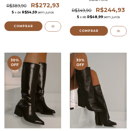
R$272,93
R$389,90
R$244,93
R$349,90
5
x de
R$54,59
sem juros
5
x de
R$48,99
sem juros
COMPRAR
COMPRAR
30
%
30
%
OFF
OFF