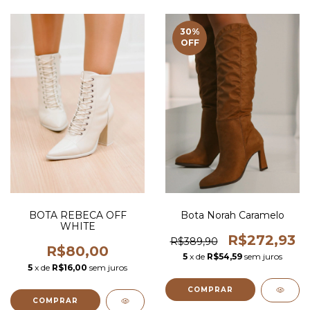
30
%
OFF
BOTA REBECA OFF
Bota Norah Caramelo
WHITE
R$272,93
R$389,90
R$80,00
5
x de
R$54,59
sem juros
5
x de
R$16,00
sem juros
COMPRAR
COMPRAR