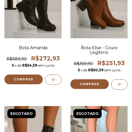
Bota Amanda
Bota Elise - Couro
Legítimo
R$272,93
R$389,90
R$251,93
R$359,90
5
x de
R$54,59
sem juros
5
x de
R$50,39
sem juros
COMPRAR
COMPRAR
ESGOTADO
ESGOTADO