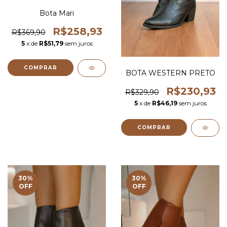
Bota Mari
R$258,93
R$369,90
5
x de
R$51,79
sem juros
COMPRAR
BOTA WESTERN PRETO
R$230,93
R$329,90
5
x de
R$46,19
sem juros
COMPRAR
30
%
30
%
OFF
OFF