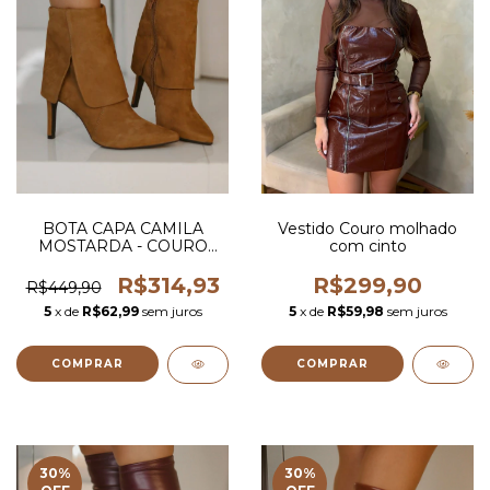
BOTA CAPA CAMILA
Vestido Couro molhado
MOSTARDA - COURO
com cinto
LEGITIMO
R$314,93
R$299,90
R$449,90
5
x de
R$62,99
sem juros
5
x de
R$59,98
sem juros
COMPRAR
COMPRAR
30
%
30
%