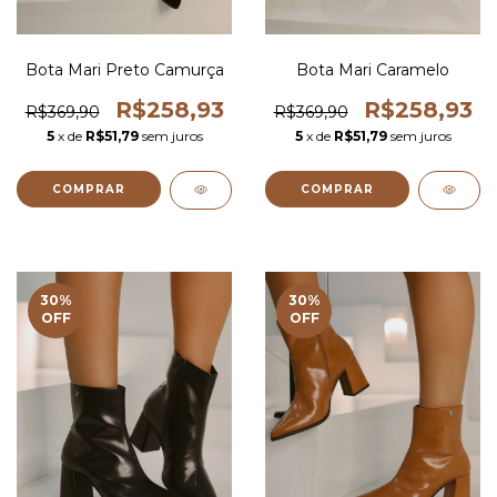
Bota Mari Preto Camurça
Bota Mari Caramelo
R$258,93
R$258,93
R$369,90
R$369,90
5
x de
R$51,79
sem juros
5
x de
R$51,79
sem juros
COMPRAR
COMPRAR
30
%
30
%
OFF
OFF