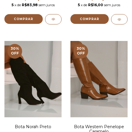
5
x de
R$83,98
sem juros
5
x de
R$16,00
sem juros
COMPRAR
30
%
30
%
OFF
OFF
Bota Norah Preto
Bota Western Penelope
Caramelo