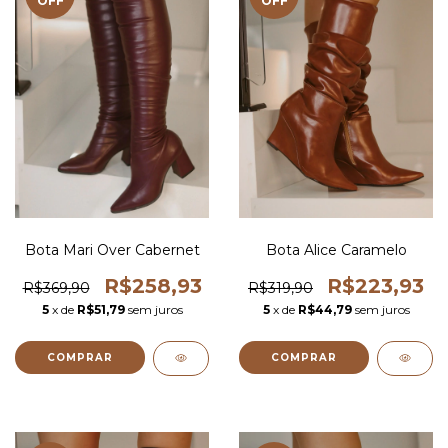
OFF
OFF
Bota Mari Over Cabernet
Bota Alice Caramelo
R$258,93
R$223,93
R$369,90
R$319,90
5
x de
R$51,79
sem juros
5
x de
R$44,79
sem juros
COMPRAR
COMPRAR