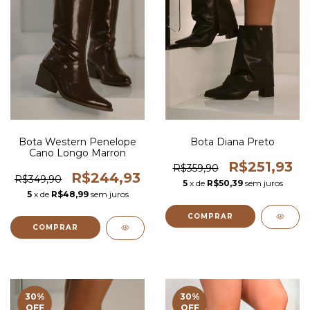
Bota Western Penelope
Bota Diana Preto
Cano Longo Marron
R$251,93
R$359,90
R$244,93
R$349,90
5
x de
R$50,39
sem juros
5
x de
R$48,99
sem juros
COMPRAR
COMPRAR
30
%
30
%
OFF
OFF