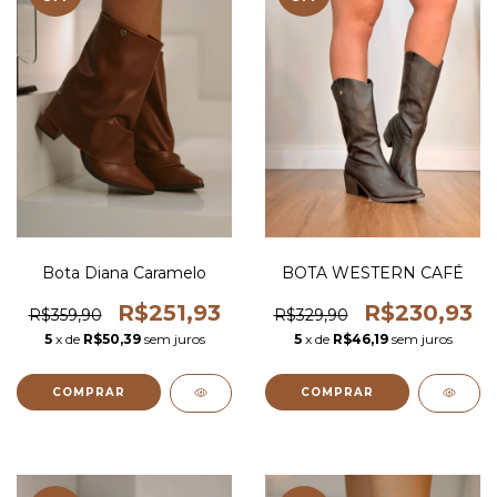
Bota Diana Caramelo
BOTA WESTERN CAFÉ
R$251,93
R$230,93
R$359,90
R$329,90
5
x de
R$50,39
sem juros
5
x de
R$46,19
sem juros
COMPRAR
COMPRAR