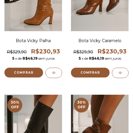
Bota Vicky Palha
Bota Vicky Caramelo
R$230,93
R$230,93
R$329,90
R$329,90
5
x de
R$46,19
sem juros
5
x de
R$46,19
sem juros
COMPRAR
COMPRAR
30
%
30
%
OFF
OFF