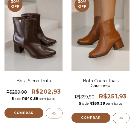
30
%
30
%
OFF
OFF
Bota Siena Trufa
Bota Couro Thais
Caramelo
R$202,93
R$289,90
R$251,93
R$359,90
5
x de
R$40,59
sem juros
5
x de
R$50,39
sem juros
COMPRAR
COMPRAR