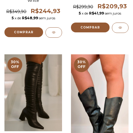
white
R$209,93
R$299,90
R$244,93
R$349,90
5
x de
R$41,99
sem juros
5
x de
R$48,99
sem juros
COMPRAR
COMPRAR
30
%
30
%
OFF
OFF