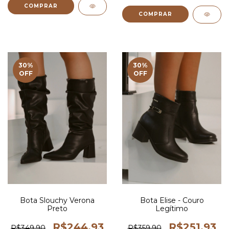
COMPRAR
COMPRAR
30
%
30
%
OFF
OFF
Bota Slouchy Verona
Bota Elise - Couro
Preto
Legítimo
R$244,93
R$251,93
R$349,90
R$359,90