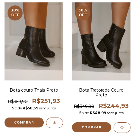
30
%
30
%
OFF
OFF
Bota couro Thais Preto
Bota Tratorada Couro
Preto
R$251,93
R$359,90
R$244,93
R$349,90
5
x de
R$50,39
sem juros
5
x de
R$48,99
sem juros
COMPRAR
COMPRAR