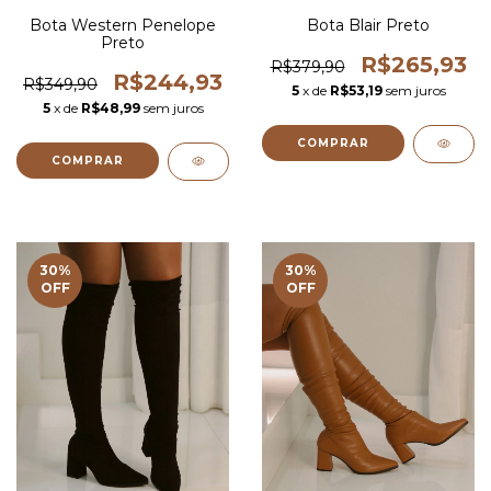
Bota Western Penelope
Bota Blair Preto
Preto
R$265,93
R$379,90
R$244,93
R$349,90
5
x de
R$53,19
sem juros
5
x de
R$48,99
sem juros
COMPRAR
COMPRAR
30
%
30
%
OFF
OFF